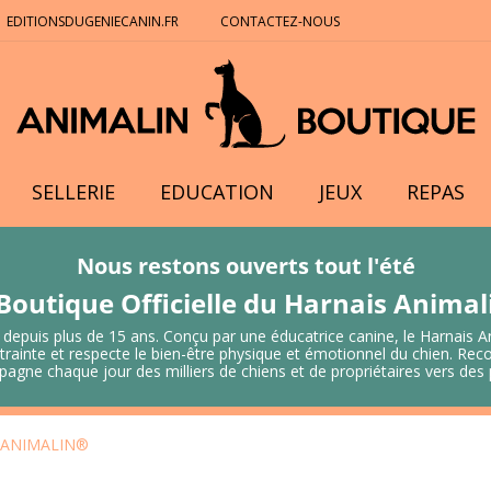
EDITIONSDUGENIECANIN.FR
CONTACTEZ-NOUS
SELLERIE
EDUCATION
JEUX
REPAS
Nous restons ouverts tout l'été
Boutique Officielle du Harnais Anima
 depuis plus de 15 ans. Conçu par une éducatrice canine, le Harnais A
 contrainte et respecte le bien-être physique et émotionnel du chien.
mpagne chaque jour des milliers de chiens et de propriétaires vers de
s ANIMALIN®