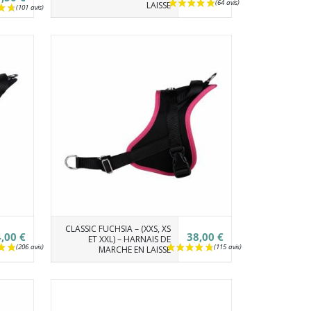
LAISSE
(2 avis)
CLASSIC FUCHSIA – (XXS, XS
,00 €
38,00 €
ET XXL) – HARNAIS DE
MARCHE EN LAISSE