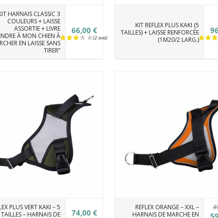
KIT HARNAIS CLASSIC 3
COULEURS + LAISSE
KIT REFLEX PLUS KAKI (5
ASSORTIE + LIVRE
66,00 €
96
TAILLES) + LAISSE RENFORCÉE
ENDRE À MON CHIEN À
(1M20/2 LARG.)
RCHER EN LAISSE SANS
TIRER”
8
LEX PLUS VERT KAKI – 5
REFLEX ORANGE – XXL –
74,00 €
TAILLES – HARNAIS DE
HARNAIS DE MARCHE EN
59