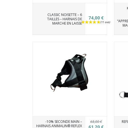
CLASSIC NOISETTE – 6
74,00 €
TAILLES – HARNAIS DE
“APPR
MARCHE EN LAISSE
MA
68,00 €
-10% SECONDE MAIN –
REF
HARNAIS ANIMALIN® REFLEX
61,20 €