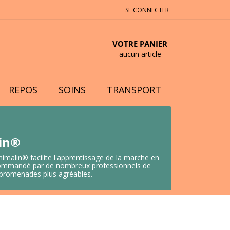
SE CONNECTER
VOTRE PANIER
aucun article
REPOS
SOINS
TRANSPORT
lin®
nimalin® facilite l'apprentissage de la marche en
 Recommandé par de nombreux professionnels de
s promenades plus agréables.