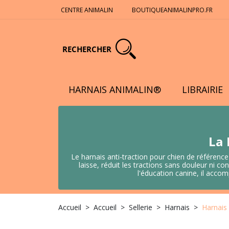
CENTRE ANIMALIN
BOUTIQUEANIMALINPRO.FR
RECHERCHER
HARNAIS ANIMALIN®
LIBRAIRIE
La 
Le harnais anti-traction pour chien de référence
laisse, réduit les tractions sans douleur ni
l'éducation canine, il acco
Accueil
Accueil
Sellerie
Harnais
Harnai