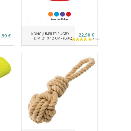
KONG JUMBLER RUGBY –
22,90 €
,90 €
DIM. 21 X 12 CM - (L/XL)