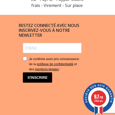
frais - Virement - Sur place
RESTEZ CONNECTÉ AVEC NOUS
INSCRIVEZ-VOUS À NOTRE
NEWLETTER
Je confirme avoir pris connaissance
de la
politique de confidentialité
et
des
mentions légales
.
S'INSCRIRE
9.7
/10
5836 avis
(9 avis)