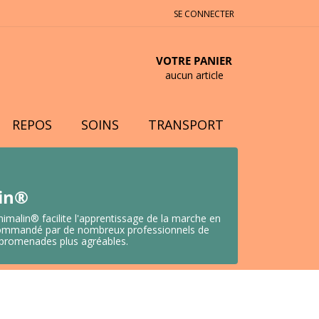
SE CONNECTER
VOTRE PANIER
aucun article
REPOS
SOINS
TRANSPORT
lin®
nimalin® facilite l'apprentissage de la marche en
 Recommandé par de nombreux professionnels de
s promenades plus agréables.