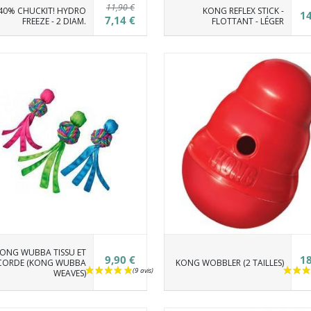
11,90 €
40% CHUCKIT! HYDRO
KONG REFLEX STICK -
14
7,14 €
FREEZE - 2 DIAM.
FLOTTANT - LÉGER
ONG WUBBA TISSU ET
9,90 €
18
CORDE (KONG WUBBA
KONG WOBBLER (2 TAILLES)
WEAVES)