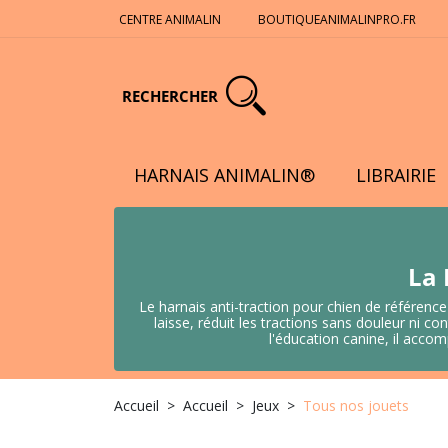
CENTRE ANIMALIN
BOUTIQUEANIMALINPRO.FR
RECHERCHER
HARNAIS ANIMALIN®
LIBRAIRIE
La 
Le harnais anti-traction pour chien de référence
laisse, réduit les tractions sans douleur ni
l'éducation canine, il acco
Accueil
Accueil
Jeux
Tous nos jouets