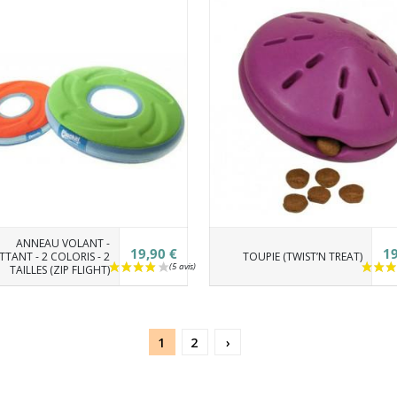
ANNEAU VOLANT -
19,90 €
19
TTANT - 2 COLORIS - 2
TOUPIE (TWIST’N TREAT)
TAILLES (ZIP FLIGHT)
1
2
›