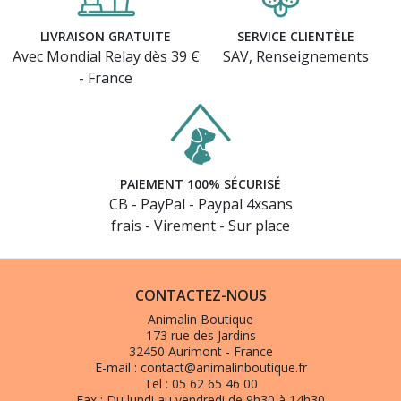
LIVRAISON GRATUITE
SERVICE CLIENTÈLE
Avec Mondial Relay dès 39 €
SAV, Renseignements
- France
PAIEMENT 100% SÉCURISÉ
(2 avis)
CB - PayPal - Paypal 4xsans
frais - Virement - Sur place
CONTACTEZ-NOUS
Animalin Boutique
173 rue des Jardins
32450 Aurimont - France
E-mail :
contact@animalinboutique.fr
Tel :
05 62 65 46 00
Fax :
Du lundi au vendredi de 9h30 à 14h30