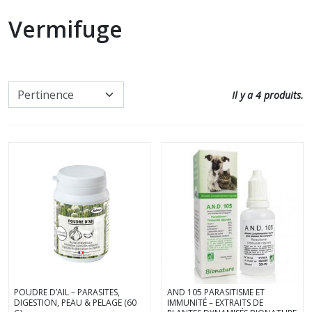
Communication intuitive
Soin cheval
Vermifuge
Accessoires utiles pour les soins
Nos promos
Défense animale
Tous nos produits pour
l'entretien
Paroles d'animaux
Il y a 4 produits.
Soin chat
Autres Animaux
Soins à date courte ou en fin de
Livres pour enfants
série
Cartes, Jeux & Lotos
Nos promos
Autocollants
POUDRE D’AIL – PARASITES,
AND 105 PARASITISME ET
DIGESTION, PEAU & PELAGE (60
IMMUNITÉ – EXTRAITS DE