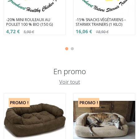
-20% MINI ROULEAUX AU
-15% SNACKS VÉGÉTARIENS –
POULET 100 % BIO (150 G)
STARMIX TRAINERS (1 KILO)
4,72 €
16,06 €
5,90 €
18,90 €
En promo
Voir tout
PROMO !
PROMO !