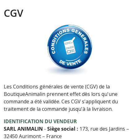
Communication intuitive
Soin cheval
CGV
Accessoires utiles pour les soins
Nos promos
Défense animale
Tous nos produits pour
l'entretien
Paroles d'animaux
Soin chat
Autres Animaux
Soins à date courte ou en fin de
Livres pour enfants
série
Cartes, Jeux & Lotos
Les Conditions générales de vente (CGV) de la
Nos promos
BoutiqueAnimalin prennent effet dès lors qu'une
Autocollants
commande a été validée. Ces CGV s'appliquent du
traitement de la commande jusqu'à la livraison.
IDENTIFICATION DU VENDEUR
SARL ANIMALIN
-
Siège social :
173, rue des Jardins –
32450 Aurimont – France