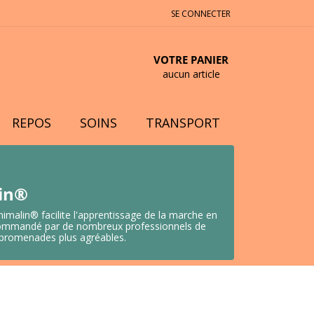
SE CONNECTER
VOTRE PANIER
aucun article
REPOS
SOINS
TRANSPORT
lin®
nimalin® facilite l'apprentissage de la marche en
 Recommandé par de nombreux professionnels de
s promenades plus agréables.