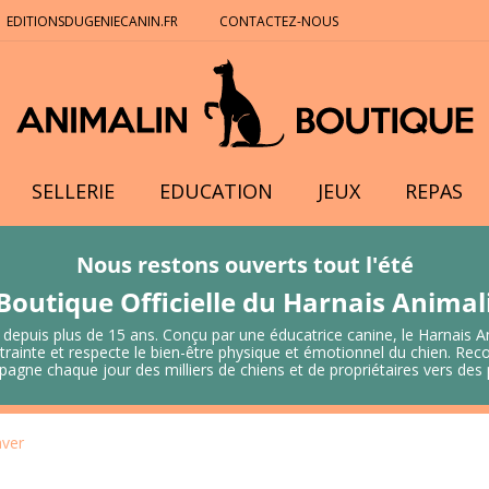
EDITIONSDUGENIECANIN.FR
CONTACTEZ-NOUS
SELLERIE
EDUCATION
JEUX
REPAS
Nous restons ouverts tout l'été
Boutique Officielle du Harnais Anima
 depuis plus de 15 ans. Conçu par une éducatrice canine, le Harnais A
 contrainte et respecte le bien-être physique et émotionnel du chien.
mpagne chaque jour des milliers de chiens et de propriétaires vers de
aver