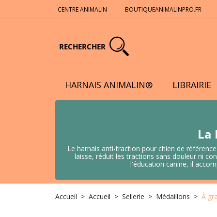
CENTRE ANIMALIN
BOUTIQUEANIMALINPRO.FR
RECHERCHER
HARNAIS ANIMALIN®
LIBRAIRIE
La 
Le harnais anti-traction pour chien de référence
laisse, réduit les tractions sans douleur ni
l'éducation canine, il acco
Accueil
Accueil
Sellerie
Médaillons
À gr