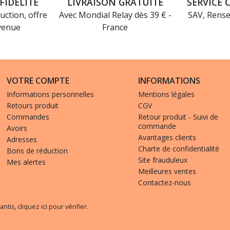
FIDÉLITÉ
LIVRAISON GRATUITE
SERVICE 
uction, offre
Avec Mondial Relay dès 39 € -
SAV, Rens
venue
France
VOTRE COMPTE
INFORMATIONS
Informations personnelles
Mentions légales
Retours produit
CGV
Commandes
Retour produit - Suivi de
commande
Avoirs
Avantages clients
Adresses
Charte de confidentialité
Bons de réduction
Site frauduleux
Mes alertes
Meilleures ventes
Contactez-nous
(6 avis)
antis,
cliquez ici pour vérifier
.