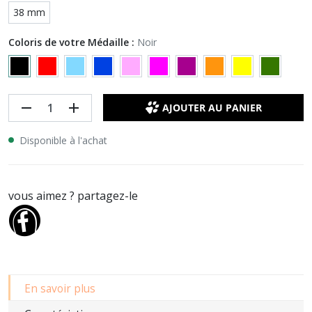
38 mm
Coloris de votre Médaille :
Noir
remove
add
AJOUTER AU PANIER
Disponible à l'achat
vous aimez ? partagez-le
En savoir plus