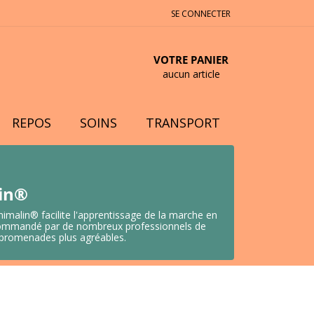
SE CONNECTER
VOTRE PANIER
aucun article
REPOS
SOINS
TRANSPORT
lin®
nimalin® facilite l'apprentissage de la marche en
 Recommandé par de nombreux professionnels de
s promenades plus agréables.