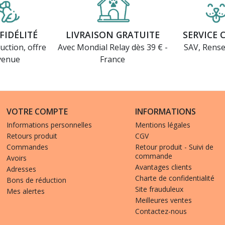
FIDÉLITÉ
LIVRAISON GRATUITE
SERVICE 
uction, offre
Avec Mondial Relay dès 39 € -
SAV, Rens
venue
France
VOTRE COMPTE
INFORMATIONS
Informations personnelles
Mentions légales
Retours produit
CGV
Commandes
Retour produit - Suivi de
commande
Avoirs
Avantages clients
Adresses
Charte de confidentialité
Bons de réduction
Site frauduleux
Mes alertes
Meilleures ventes
Contactez-nous