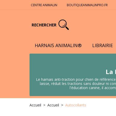
CENTRE ANIMALIN
BOUTIQUEANIMALINPRO.FR
RECHERCHER
HARNAIS ANIMALIN®
LIBRAIRIE
La 
Le harnais anti-traction pour chien de référence
laisse, réduit les tractions sans douleur ni
l'éducation canine, il acco
Accueil
Accueil
Autocollants