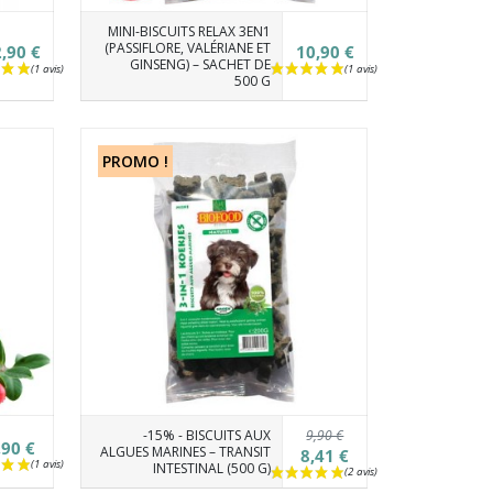
MINI-BISCUITS RELAX 3EN1
(PASSIFLORE, VALÉRIANE ET
,90 €
10,90 €
GINSENG) – SACHET DE
500 G
PROMO !
9,90 €
-15% - BISCUITS AUX
,90 €
ALGUES MARINES – TRANSIT
8,41 €
INTESTINAL (500 G)