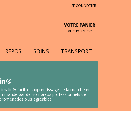
SE CONNECTER
VOTRE PANIER
aucun article
REPOS
SOINS
TRANSPORT
lin®
nimalin® facilite l'apprentissage de la marche en
 Recommandé par de nombreux professionnels de
s promenades plus agréables.