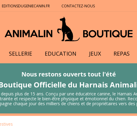
EDITIONSDUGENIECANIN.FR
CONTACTEZ-NOUS
SELLERIE
EDUCATION
JEUX
REPAS
Nous restons ouverts tout l'été
Boutique Officielle du Harnais Anima
 depuis plus de 15 ans. Conçu par une éducatrice canine, le Harnais A
 contrainte et respecte le bien-être physique et émotionnel du chien.
mpagne chaque jour des milliers de chiens et de propriétaires vers de
estives