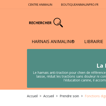
CENTRE ANIMALIN
BOUTIQUEANIMALINPRO.FR
RECHERCHER
HARNAIS ANIMALIN®
LIBRAIRIE
La 
Le harnais anti-traction pour chien de référence
laisse, réduit les tractions sans douleur ni
l'éducation canine, il acco
Accueil
Accueil
Prendre soin
Fonctions dig