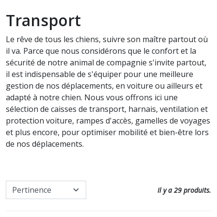
Communication intuitive
Soin cheval
Transport
Accessoires utiles pour les soins
Nos promos
Défense animale
Le rêve de tous les chiens, suivre son maître partout où
Tous nos produits pour
il va. Parce que nous considérons que le confort et la
l'entretien
Paroles d'animaux
sécurité de notre animal de compagnie s'invite partout,
il est indispensable de s'équiper pour une meilleure
Soin chat
Autres Animaux
gestion de nos déplacements, en voiture ou ailleurs et
adapté à notre chien. Nous vous offrons ici une
Soins à date courte ou en fin de
Livres pour enfants
sélection de caisses de transport, harnais, ventilation et
série
protection voiture, rampes d'accès, gamelles de voyages
Cartes, Jeux & Lotos
et plus encore, pour optimiser mobilité et bien-être lors
Nos promos
de nos déplacements.
Autocollants
Il y a 29 produits.