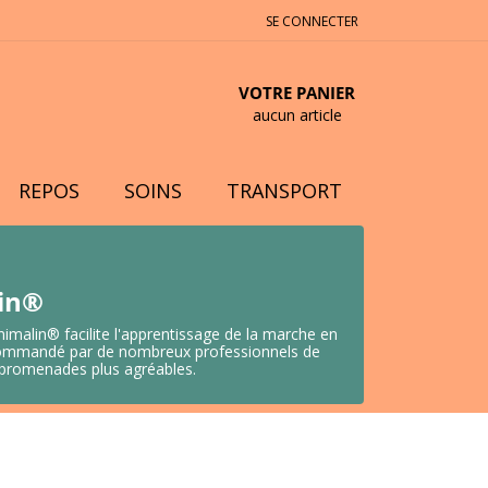
SE CONNECTER
VOTRE PANIER
aucun article
REPOS
SOINS
TRANSPORT
lin®
nimalin® facilite l'apprentissage de la marche en
 Recommandé par de nombreux professionnels de
s promenades plus agréables.