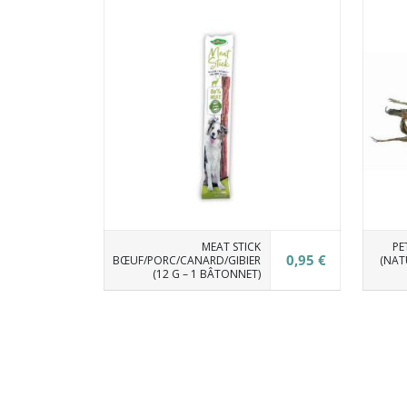
MEAT STICK
PE
0,95 €
BŒUF/PORC/CANARD/GIBIER
(NAT
(12 G – 1 BÂTONNET)