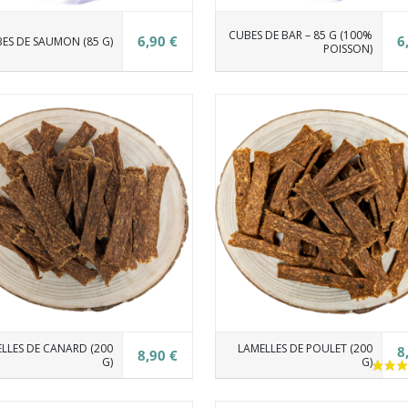
CUBES DE BAR – 85 G (100%
6,90 €
6
ES DE SAUMON (85 G)
POISSON)
(1 avis)
LLES DE CANARD (200
LAMELLES DE POULET (200
8
8,90 €
G)
G)