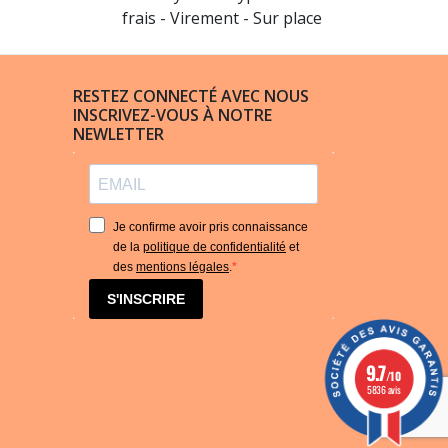
frais - Virement - Sur place
RESTEZ CONNECTÉ AVEC NOUS
INSCRIVEZ-VOUS À NOTRE
NEWLETTER
Je confirme avoir pris connaissance
de la
politique de confidentialité
et
des
mentions légales
.
S'INSCRIRE
9.7
/10
5836 avis