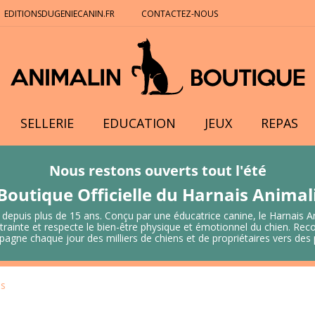
EDITIONSDUGENIECANIN.FR
CONTACTEZ-NOUS
SELLERIE
EDUCATION
JEUX
REPAS
Nous restons ouverts tout l'été
Boutique Officielle du Harnais Anima
 depuis plus de 15 ans. Conçu par une éducatrice canine, le Harnais A
 contrainte et respecte le bien-être physique et émotionnel du chien.
mpagne chaque jour des milliers de chiens et de propriétaires vers de
es