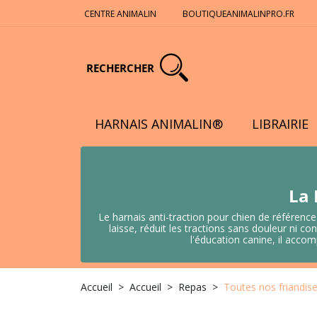
CENTRE ANIMALIN
BOUTIQUEANIMALINPRO.FR
RECHERCHER
HARNAIS ANIMALIN®
LIBRAIRIE
La 
Le harnais anti-traction pour chien de référence
laisse, réduit les tractions sans douleur ni
l'éducation canine, il acco
Accueil
Accueil
Repas
Toutes nos friandis