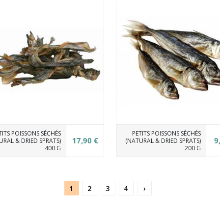
TITS POISSONS SÉCHÉS
PETITS POISSONS SÉCHÉS
17,90 €
9
URAL & DRIED SPRATS)
(NATURAL & DRIED SPRATS)
400 G
200 G
1
2
3
4
›