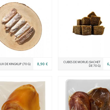
CUBES DE MORUE (SACHET
8,90 €
6
UX DE KINGKLIP (70 G)
DE 70 G)