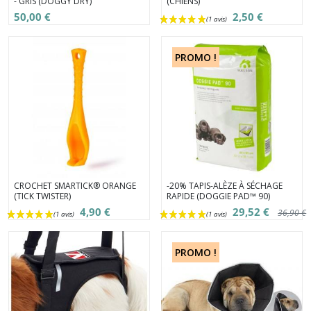
- GRIS (DOGGY DRY)
(CHIENS)
50,00 €
2,50 €
PROMO !
(1 avis)
CROCHET SMARTICK® ORANGE
-20% TAPIS-ALÈZE À SÉCHAGE
(TICK TWISTER)
RAPIDE (DOGGIE PAD™ 90)
4,90 €
29,52 €
36,90 €
PROMO !