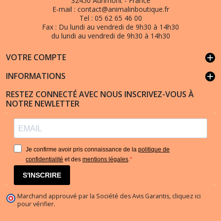
32450 Aurimont - France
E-mail :
contact@animalinboutique.fr
Tel :
05 62 65 46 00
Fax :
Du lundi au vendredi de 9h30 à 14h30
du lundi au vendredi de 9h30 à 14h30
VOTRE COMPTE
add
INFORMATIONS
add
RESTEZ CONNECTÉ AVEC NOUS INSCRIVEZ-VOUS À
NOTRE NEWLETTER
Je confirme avoir pris connaissance de la
politique de
confidentialité
et des
mentions légales
.
S'INSCRIRE
Marchand approuvé par la Société des Avis Garantis,
cliquez ici
pour vérifier
.
(19 avis)