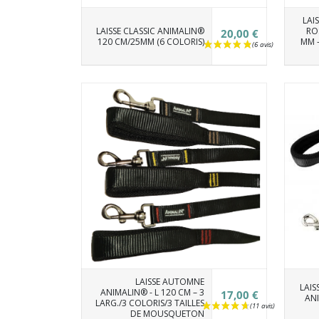
LAI
LAISSE CLASSIC ANIMALIN®
ROS
20,00 €
120 CM/25MM (6 COLORIS)
MM 
LAISSE AUTOMNE
LAIS
ANIMALIN® - L 120 CM – 3
17,00 €
ANI
LARG./3 COLORIS/3 TAILLES
DE MOUSQUETON