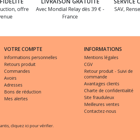
FIDÉLITÉ
LIVRAISON GRATUITE
SERVICE 
uction, offre
Avec Mondial Relay dès 39 € -
SAV, Rens
venue
France
VOTRE COMPTE
INFORMATIONS
Informations personnelles
Mentions légales
Retours produit
CGV
Commandes
Retour produit - Suivi de
commande
Avoirs
Avantages clients
Adresses
Charte de confidentialité
Bons de réduction
Site frauduleux
Mes alertes
Meilleures ventes
Contactez-nous
(11 avis)
antis,
cliquez ici pour vérifier
.