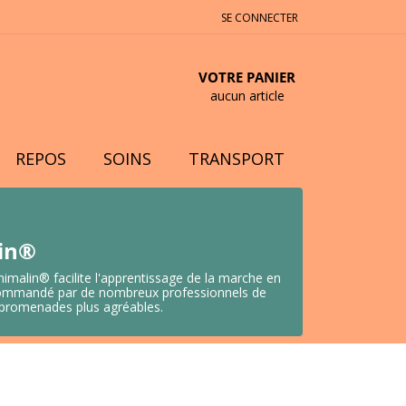
SE CONNECTER
VOTRE PANIER
aucun article
REPOS
SOINS
TRANSPORT
lin®
nimalin® facilite l'apprentissage de la marche en
 Recommandé par de nombreux professionnels de
s promenades plus agréables.