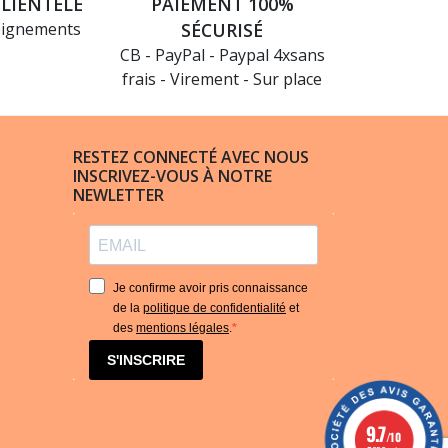
CLIENTÈLE
PAIEMENT 100%
eignements
SÉCURISÉ
CB - PayPal - Paypal 4xsans
frais - Virement - Sur place
RESTEZ CONNECTÉ AVEC NOUS
INSCRIVEZ-VOUS À NOTRE
NEWLETTER
Je confirme avoir pris connaissance
de la
politique de confidentialité
et
des
mentions légales
.
S'INSCRIRE
(24 avis)
9.7
/10