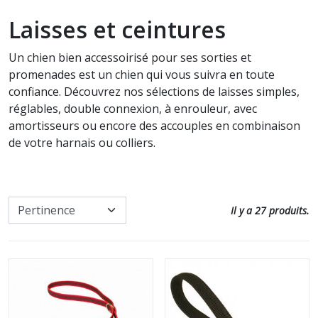
Communication intuitive
Soin cheval
Laisses et ceintures
Accessoires utiles pour les soins
Nos promos
Défense animale
Un chien bien accessoirisé pour ses sorties et
Tous nos produits pour
promenades est un chien qui vous suivra en toute
l'entretien
Paroles d'animaux
confiance. Découvrez nos sélections de laisses simples,
réglables, double connexion, à enrouleur, avec
Soin chat
Autres Animaux
amortisseurs ou encore des accouples en combinaison
de votre harnais ou colliers.
Soins à date courte ou en fin de
Livres pour enfants
série
Cartes, Jeux & Lotos
Nos promos
Il y a 27 produits.
Autocollants