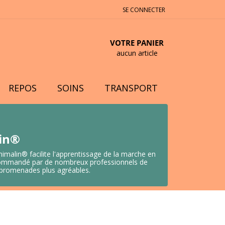
SE CONNECTER
VOTRE PANIER
aucun article
REPOS
SOINS
TRANSPORT
lin®
nimalin® facilite l'apprentissage de la marche en
 Recommandé par de nombreux professionnels de
s promenades plus agréables.