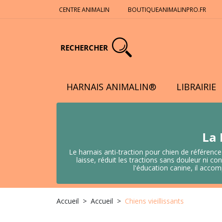
CENTRE ANIMALIN
BOUTIQUEANIMALINPRO.FR
RECHERCHER
HARNAIS ANIMALIN®
LIBRAIRIE
La 
Le harnais anti-traction pour chien de référence
laisse, réduit les tractions sans douleur ni
l'éducation canine, il acco
Accueil
Accueil
Chiens vieillissants