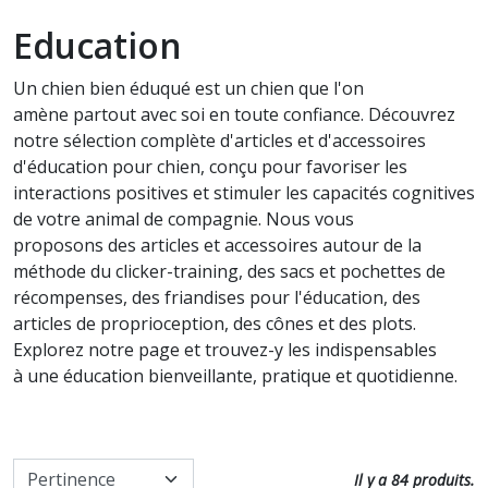
Communication intuitive
Soin cheval
Education
Accessoires utiles pour les soins
Nos promos
Défense animale
Un chien bien éduqué est un chien que l'on
Tous nos produits pour
amène partout avec soi en toute confiance. Découvrez
l'entretien
Paroles d'animaux
notre sélection complète d'articles et d'accessoires
d'éducation pour chien, conçu pour favoriser les
Soin chat
Autres Animaux
interactions positives et stimuler les capacités cognitives
de votre animal de compagnie. Nous vous
Soins à date courte ou en fin de
Livres pour enfants
proposons des articles et accessoires autour de la
série
méthode du clicker-training, des sacs et pochettes de
Cartes, Jeux & Lotos
récompenses, des friandises pour l'éducation, des
Nos promos
articles de proprioception, des cônes et des plots.
Autocollants
Explorez notre page et trouvez-y les indispensables
à une éducation bienveillante, pratique et quotidienne.
Il y a 84 produits.