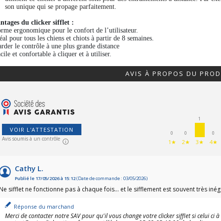
son unique qui se propage parfaitement
.
ntages du clicker sifflet :
orme ergonomique pour le confort de l’utilisateur.
éal pour tous les chiens et chiots à partir de 8 semaines.
arder le contrôle à une plus grande distance
cile et confortable à cliquer et à utiliser.
AVIS À PROPOS DU PROD
1
VOIR L'ATTESTATION
0
0
0
Avis soumis à un contrôle
1★
2★
3★
4★
Cathy L.
Publié le 17/05/2026 à 15:12
(Date de commande : 03/05/2026)
Ne sifflet ne fonctionne pas à chaque fois... et le sifflement est souvent très in
Réponse du marchand
Merci de contacter notre SAV pour qu'il vous change votre clicker sifflet si celui ci 