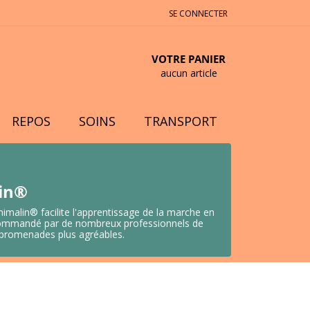
SE CONNECTER
VOTRE PANIER
aucun article
REPOS
SOINS
TRANSPORT
lin®
nimalin® facilite l'apprentissage de la marche en
 Recommandé par de nombreux professionnels de
s promenades plus agréables.