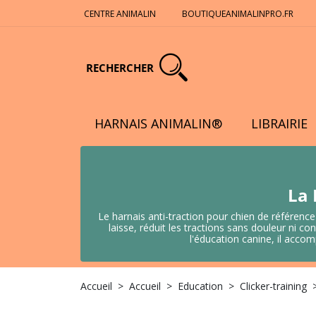
CENTRE ANIMALIN
BOUTIQUEANIMALINPRO.FR
RECHERCHER
HARNAIS ANIMALIN®
LIBRAIRIE
La 
Le harnais anti-traction pour chien de référence
laisse, réduit les tractions sans douleur ni
l'éducation canine, il acco
Accueil
Accueil
Education
Clicker-training