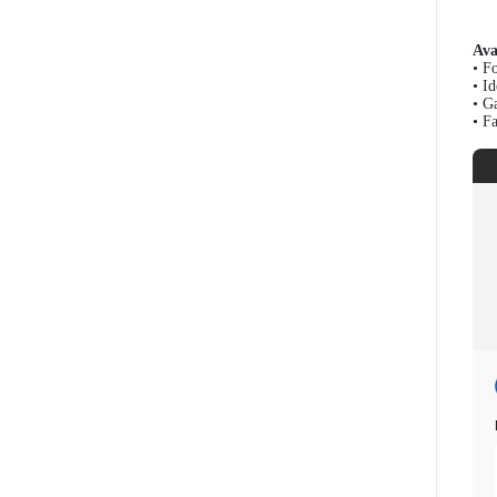
Ava
• F
• Id
• G
• Fa