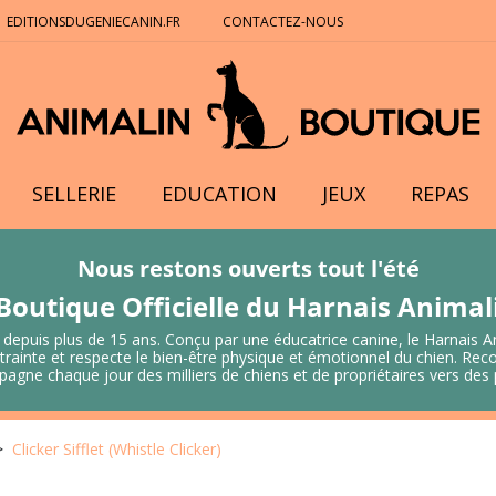
EDITIONSDUGENIECANIN.FR
CONTACTEZ-NOUS
SELLERIE
EDUCATION
JEUX
REPAS
Nous restons ouverts tout l'été
Boutique Officielle du Harnais Anima
 depuis plus de 15 ans. Conçu par une éducatrice canine, le Harnais A
 contrainte et respecte le bien-être physique et émotionnel du chien.
mpagne chaque jour des milliers de chiens et de propriétaires vers de
Clicker Sifflet (Whistle Clicker)