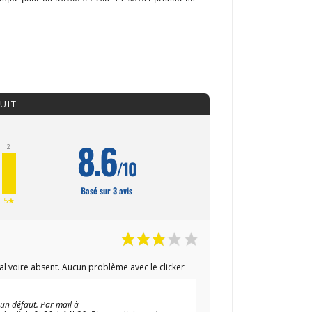
UIT
8.6
2
/10
Basé sur 3 avis
5★
égal voire absent. Aucun problème avec le clicker
à un défaut. Par mail à