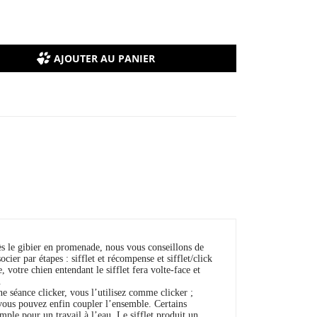
AJOUTER AU PANIER
ès le gibier en promenade, nous vous conseillons de
cier par étapes : sifflet et récompense et sifflet/click
votre chien entendant le sifflet fera volte-face et
.
e séance clicker, vous l’utilisez comme clicker ;
et vous pouvez enfin coupler l’ensemble. Certains
emple pour un travail à l’eau. L
e sifflet produit un