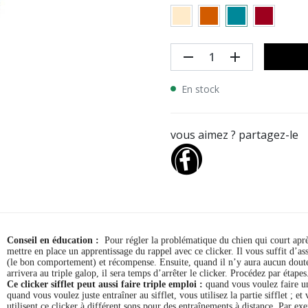
remove
add
En stock
vous aimez ? partagez-le
Conseil en éducation :
Pour régler la problématique du chien qui court apr
mettre en place un apprentissage du rappel avec ce clicker. Il vous suffit d’asso
(le bon comportement) et récompense. Ensuite, quand il n’y aura aucun doute, 
arrivera au triple galop, il sera temps d’arrêter le clicker. Procédez par étapes
Ce clicker sifflet peut aussi faire triple emploi :
quand vous voulez faire un
quand vous voulez juste entraîner au sifflet, vous utilisez la partie sifflet ; 
utilisent ce clicker à différent sons pour des entraînements à distance. Par ex