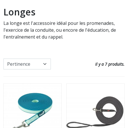
Communication intuitive
Soin cheval
Longes
Accessoires utiles pour les soins
Nos promos
Défense animale
La longe est l'accessoire idéal pour les promenades,
Tous nos produits pour
l'exercice de la conduite, ou encore de l'éducation, de
l'entretien
Paroles d'animaux
l'entraînement et du rappel.
Soin chat
Autres Animaux
Soins à date courte ou en fin de
Livres pour enfants
Il y a 7 produits.
série
Cartes, Jeux & Lotos
Nos promos
Autocollants