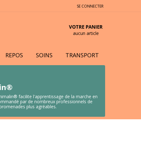
SE CONNECTER
VOTRE PANIER
aucun article
REPOS
SOINS
TRANSPORT
lin®
nimalin® facilite l'apprentissage de la marche en
 Recommandé par de nombreux professionnels de
s promenades plus agréables.