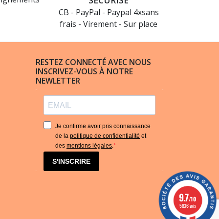
SÉCURISÉ
CB - PayPal - Paypal 4xsans
frais - Virement - Sur place
RESTEZ CONNECTÉ AVEC NOUS
INSCRIVEZ-VOUS À NOTRE
NEWLETTER
Je confirme avoir pris connaissance
de la
politique de confidentialité
et
des
mentions légales
.
S'INSCRIRE
(3 avis)
9.7
/10
5836 avis