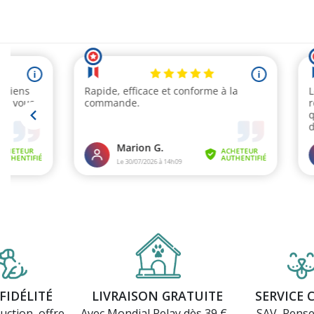
(1 avis)
FIDÉLITÉ
LIVRAISON GRATUITE
SERVICE 
uction, offre
Avec Mondial Relay dès 39 € -
SAV, Rens