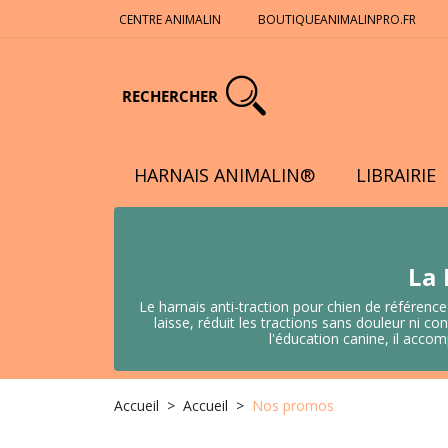
CENTRE ANIMALIN
BOUTIQUEANIMALINPRO.FR
RECHERCHER
HARNAIS ANIMALIN®
LIBRAIRIE
La 
Le harnais anti-traction pour chien de référence
laisse, réduit les tractions sans douleur ni
l'éducation canine, il acco
Accueil
Accueil
Nos promos