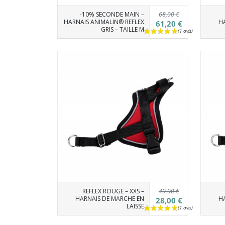
68,00 €
-10% SECONDE MAIN –
HARNAIS ANIMALIN® REFLEX
HA
61,20 €
GRIS – TAILLE M
40,00 €
REFLEX ROUGE – XXS –
HARNAIS DE MARCHE EN
HA
28,00 €
LAISSE