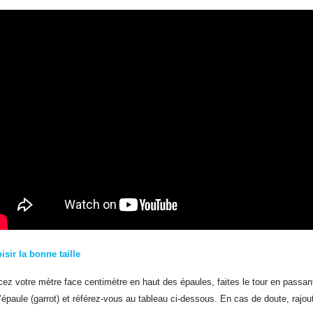
isir la bonne taille
cez votre mètre face centimètre en haut des épaules, faites le tour en passant
l’épaule (garrot) et référez-vous au tableau ci-dessous. En cas de doute, rajoute