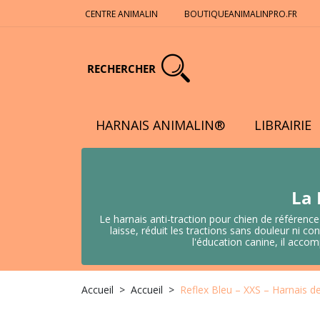
CENTRE ANIMALIN
BOUTIQUEANIMALINPRO.FR
RECHERCHER
HARNAIS ANIMALIN®
LIBRAIRIE
La 
Le harnais anti-traction pour chien de référence
laisse, réduit les tractions sans douleur ni
l'éducation canine, il acco
Accueil
Accueil
Reflex Bleu – XXS – Harnais d