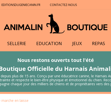
EDITIONSDUGENIECANIN.FR
CONTACTEZ-NOUS
SELLERIE
EDUCATION
JEUX
REPAS
Nous restons ouverts tout l'été
Boutique Officielle du Harnais Anima
 depuis plus de 15 ans. Conçu par une éducatrice canine, le Harnais A
 contrainte et respecte le bien-être physique et émotionnel du chien.
mpagne chaque jour des milliers de chiens et de propriétaires vers de
e marche en laisse