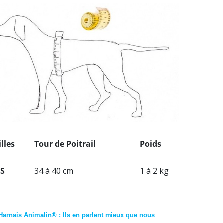
illes
Tour de Poitrail
Poids
S
34 à 40 cm
1 à 2 kg
Harnais Animalin® : Ils en parlent mieux que nous