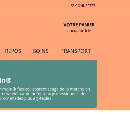
SE CONNECTER
VOTRE PANIER
aucun article
REPOS
SOINS
TRANSPORT
lin®
nimalin® facilite l'apprentissage de la marche en
 Recommandé par de nombreux professionnels de
s promenades plus agréables.