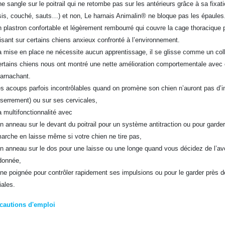
ne sangle sur le poitrail qui ne retombe pas sur les antérieurs grâce à sa fixati
sis, couché, sauts…) et non, Le harnais Animalin® ne bloque pas les épaules
n plastron confortable et légèrement rembourré qui couvre la cage thoracique p
isant sur certains chiens anxieux confronté à l’environnement.
a mise en place ne nécessite aucun apprentissage, il se glisse comme un coll
ertains chiens nous ont montré une nette amélioration comportementale avec c
harnachant.
es acoups parfois incontrôlables quand on promène son chien n’auront pas d’i
sserrement) ou sur ses cervicales,
a multifonctionnalité avec
un anneau sur le devant du poitrail pour un système antitraction ou pour garde
marche en laisse même si votre chien ne tire pas,
un anneau sur le dos pour une laisse ou une longe quand vous décidez de l’
donnée,
une poignée pour contrôler rapidement ses impulsions ou pour le garder près
iales.
cautions d'emploi