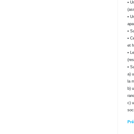
• U
(as
• U
apa
• S
• C
et 
• L
(re
• S
a) 
la 
b) 
ran
c) 
soc
Pré