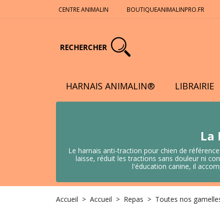
CENTRE ANIMALIN
BOUTIQUEANIMALINPRO.FR
RECHERCHER
HARNAIS ANIMALIN®
LIBRAIRIE
La 
Le harnais anti-traction pour chien de référence
laisse, réduit les tractions sans douleur ni
l'éducation canine, il acco
Accueil
Accueil
Repas
Toutes nos gamelles