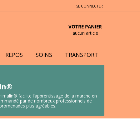
SE CONNECTER
VOTRE PANIER
aucun article
REPOS
SOINS
TRANSPORT
lin®
nimalin® facilite l'apprentissage de la marche en
 Recommandé par de nombreux professionnels de
s promenades plus agréables.