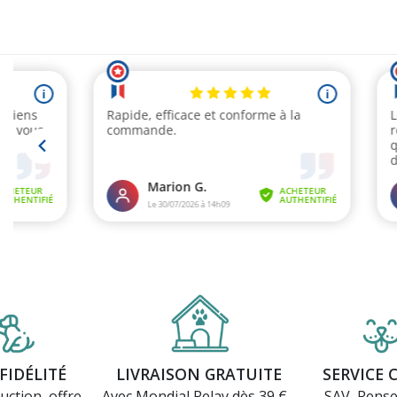
(1 avis)
FIDÉLITÉ
LIVRAISON GRATUITE
SERVICE 
uction, offre
Avec Mondial Relay dès 39 € -
SAV, Rens