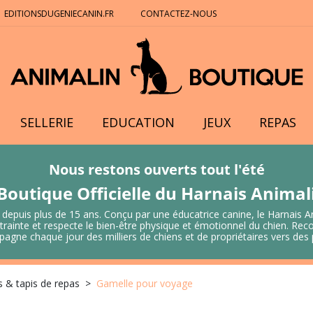
EDITIONSDUGENIECANIN.FR
CONTACTEZ-NOUS
SELLERIE
EDUCATION
JEUX
REPAS
Nous restons ouverts tout l'été
Boutique Officielle du Harnais Anima
 depuis plus de 15 ans. Conçu par une éducatrice canine, le Harnais A
 contrainte et respecte le bien-être physique et émotionnel du chien.
mpagne chaque jour des milliers de chiens et de propriétaires vers de
 & tapis de repas
Gamelle pour voyage