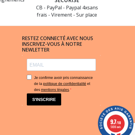
SÉCURISÉ
CB - PayPal - Paypal 4xsans
frais - Virement - Sur place
RESTEZ CONNECTÉ AVEC NOUS
INSCRIVEZ-VOUS À NOTRE
NEWLETTER
Je confirme avoir pris connaissance
de la
politique de confidentialité
et
des
mentions légales
.
S'INSCRIRE
(9 avis)
9.7
/10
5836 avis