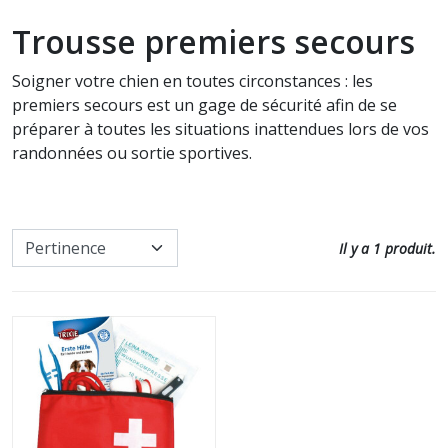
Communication intuitive
Soin cheval
Trousse premiers secours
Accessoires utiles pour les soins
Nos promos
Défense animale
Soigner votre chien en toutes circonstances : les
Tous nos produits pour
premiers secours est un gage de sécurité afin de se
l'entretien
Paroles d'animaux
préparer à toutes les situations inattendues lors de vos
randonnées ou sortie sportives.
Soin chat
Autres Animaux
Soins à date courte ou en fin de
Livres pour enfants
série
Il y a 1 produit.
Cartes, Jeux & Lotos
Nos promos
Autocollants