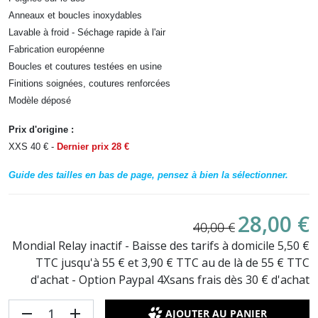
Anneaux et boucles inoxydables
Lavable à froid - Séchage rapide à l'air
Fabrication européenne
Boucles et coutures testées en usine
Finitions soignées, coutures renforcées
Modèle déposé
Prix d'origine :
XX
S 40 € -
Dernier prix 28 €
Guide des tailles en bas de page, pensez à bien la sélectionner.
28,00 €
40,00 €
Mondial Relay inactif - Baisse des tarifs à domicile 5,50 €
TTC jusqu'à 55 € et 3,90 € TTC au de là de 55 € TTC
d'achat - Option Paypal 4Xsans frais dès 30 € d'achat
remove
add
AJOUTER AU PANIER