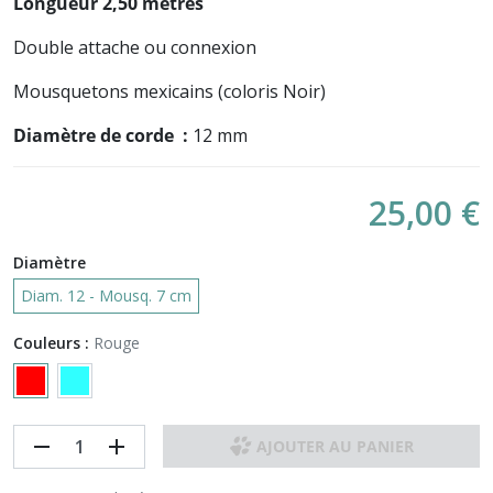
Longueur 2,50 mètres
Double attache ou connexion
Mousquetons mexicains (coloris Noir)
Diamètre de corde :
12 mm
25,00 €
Diamètre
Diam. 12 - Mousq. 7 cm
Couleurs :
Rouge
remove
add
AJOUTER AU PANIER