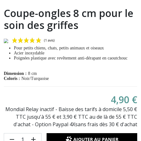
Coupe-ongles 8 cm pour le
soin des griffes
Pour petits chiens, chats, petits animaux et oiseaux
Acier inoxydable
Poignées plastique avec revêtement anti-dérapant en caoutchouc
Dimension :
8 cm
Coloris :
Noir/Turquoise
4,90 €
(1 avis)
Mondial Relay inactif - Baisse des tarifs à domicile 5,50 €
TTC jusqu'à 55 € et 3,90 € TTC au de là de 55 € TTC
d'achat - Option Paypal 4Xsans frais dès 30 € d'achat
remove
add
AJOUTER AU PANIER