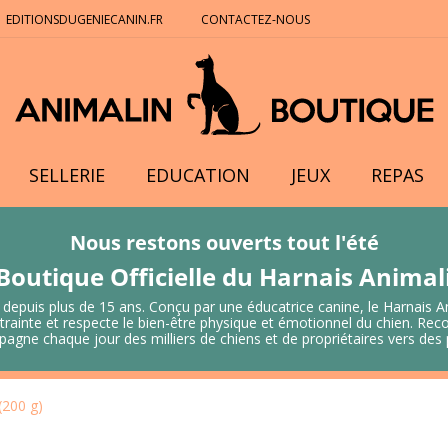
EDITIONSDUGENIECANIN.FR
CONTACTEZ-NOUS
SELLERIE
EDUCATION
JEUX
REPAS
Nous restons ouverts tout l'été
Boutique Officielle du Harnais Anima
 depuis plus de 15 ans. Conçu par une éducatrice canine, le Harnais A
 contrainte et respecte le bien-être physique et émotionnel du chien.
mpagne chaque jour des milliers de chiens et de propriétaires vers de
(200 g)