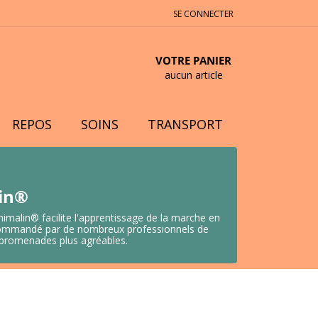
SE CONNECTER
VOTRE PANIER
aucun article
REPOS
SOINS
TRANSPORT
lin®
nimalin® facilite l'apprentissage de la marche en
 Recommandé par de nombreux professionnels de
s promenades plus agréables.