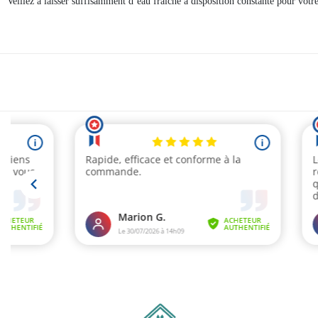
Veillez à laisser suffisamment d’eau fraîche à disposition constante pour votr