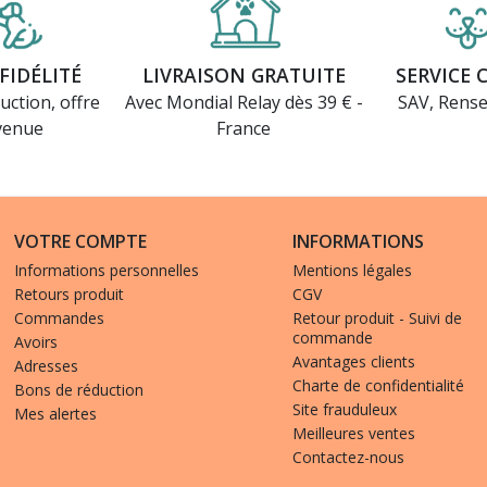
FIDÉLITÉ
LIVRAISON GRATUITE
SERVICE 
uction, offre
Avec Mondial Relay dès 39 € -
SAV, Rens
venue
France
VOTRE COMPTE
INFORMATIONS
Informations personnelles
Mentions légales
Retours produit
CGV
Commandes
Retour produit - Suivi de
commande
Avoirs
Avantages clients
Adresses
Charte de confidentialité
Bons de réduction
Site frauduleux
Mes alertes
Meilleures ventes
Contactez-nous