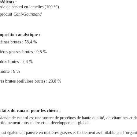
rédients :
nde de canard en lamelles (100 %).
produit
Cani-Gourmand
position analytique :
téines brutes : 58,4 %
ières grasses brutes : 9,5 %
dres brutes : 7,4 %
idité : 9 %
res brutes (cellulose brute) : 23,8 %
nfaits du canard pour les chiens :
viande de canard est une source de protéines de haute qualité, de vitamines et d
ctionnement musculaire et au développement global.
e est également pauvre en matières grasses et facilement assimilable par l’organ