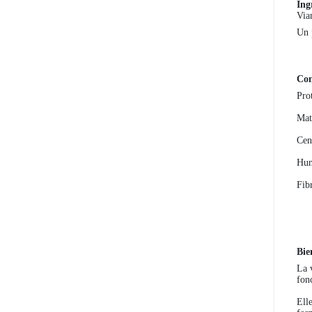
Ing
Via
Un 
Com
Pro
Mat
Cen
Hum
Fib
Bie
La 
fon
Ell