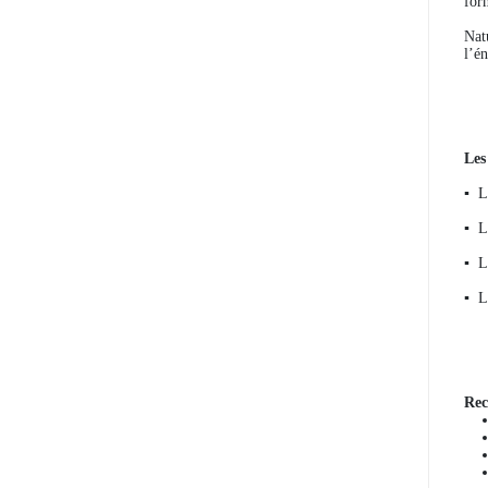
for
Nat
l’én
Les
▪️
Le
▪️
Le
▪️
Le
▪️
Le
Rec