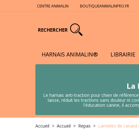
CENTRE ANIMALIN
BOUTIQUEANIMALINPRO.FR
RECHERCHER
HARNAIS ANIMALIN®
LIBRAIRIE
La 
Le harnais anti-traction pour chien de référence
laisse, réduit les tractions sans douleur ni
l'éducation canine, il acco
Accueil
Accueil
Repas
Lamelles de canard 