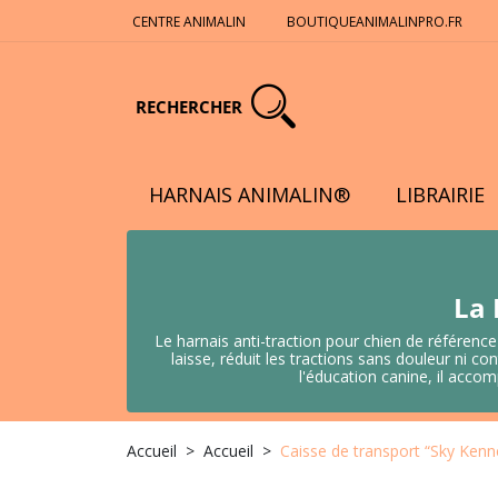
CENTRE ANIMALIN
BOUTIQUEANIMALINPRO.FR
RECHERCHER
HARNAIS ANIMALIN®
LIBRAIRIE
La 
Le harnais anti-traction pour chien de référence
laisse, réduit les tractions sans douleur ni
l'éducation canine, il acco
Accueil
Accueil
Caisse de transport “Sky Kennel