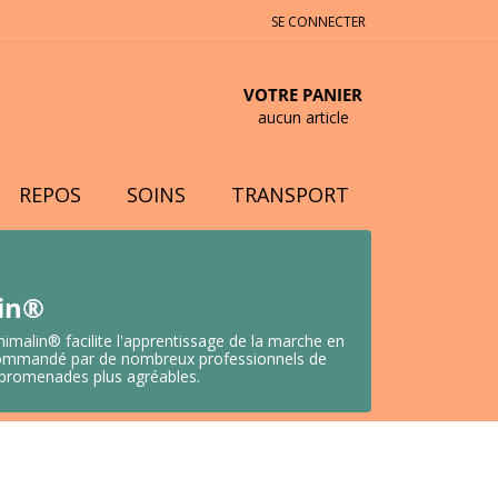
SE CONNECTER
VOTRE PANIER
aucun article
REPOS
SOINS
TRANSPORT
lin®
nimalin® facilite l'apprentissage de la marche en
 Recommandé par de nombreux professionnels de
s promenades plus agréables.