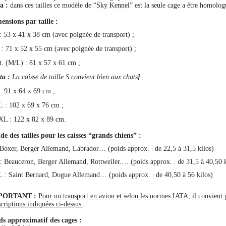
a :
dans ces tailles ce modèle de
“Sky Kennel”
est la seule cage a être homolo
ensions par taille :
 : 53 x 41 x 38 cm (
avec poignée de transport
) ;
 : 71 x 52 x 55 cm (
avec poignée de transport
) ;
nt. (M/L) : 81 x 57 x 61 cm ;
ta :
La caisse de taille S convient bien aux chats
]
 : 91 x 64 x 69 cm ;
L : 102 x 69 x 76 cm ;
XL : 122 x 82 x 89 cm.
de des tailles pour les
caisses “grands chiens” :
Boxer, Berger Allemand, Labrador… (poids approx.
de 22,5 à 31,5 kilos)
:
:
Beauceron, Berger Allemand, Rottweiler.… (poids approx.
de 31,5 à 40,50 k
:
 :
Saint Bernard, Dogue Allemand… (poids approx.
de 40,50 à 56 kilos)
:
PORTANT :
Pour un transport en avion et selon les normes IATA, il convient 
criptions indiquées ci-dessus.
ds approximatif des cages :