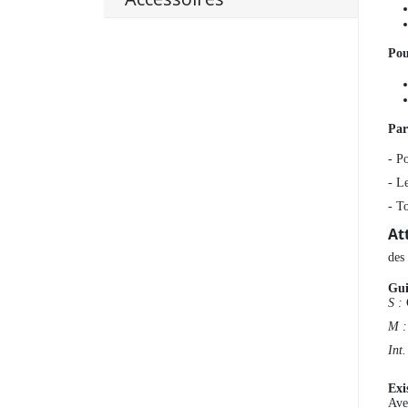
Pou
Par
- Po
- L
- To
At
des
Gui
S :
M :
Int
Exi
Ave