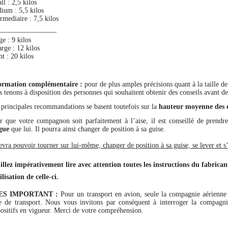
ll : 2,5 kilos
ium : 5,5 kilos
rmediaire : 7,5 kilos
––––––––––––––––
ge : 9 kilos
rge : 12 kilos
t : 20 kilos
ormation complémentaire :
pour de plus amples précisions quant à la taille d
s tenons à disposition des personnes qui souhaitent obtenir des conseils avant de 
 principales recommandations se basent toutefois sur la
hauteur moyenne des é
r que votre compagnon soit parfaitement à l’aise, il est conseillé de prendr
gue
que lui. Il pourra ainsi changer de position à sa guise.
devra pouvoir tourner sur lui-même, changer de position à sa guise, se lever et s
illez impérativement lire avec attention toutes les instructions du fabrican
ilisation de celle-ci.
ES IMPORTANT :
Pour un transport en avion, seule la compagnie aérienne 
e de transport. Nous vous invitons par conséquent à interroger la compagnie
positifs en vigueur. Merci de votre compréhension.