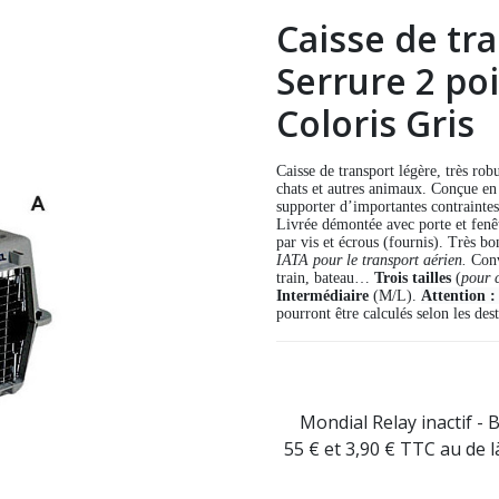
Caisse de tr
Serrure 2 poin
Coloris Gris
Caisse de transport légère, très rob
chats et autres animaux. Conçue en r
supporter d’importantes contrainte
Livrée démontée avec porte et fenê
par vis et écrous (fournis). Très b
IATA pour le transport aérien.
Convi
train, bateau…
Trois tailles
(
pour 
Intermédiaire
(M/L).
Attention :
pourront être calculés selon les de
Mondial Relay inactif - 
55 € et 3,90 € TTC au de 