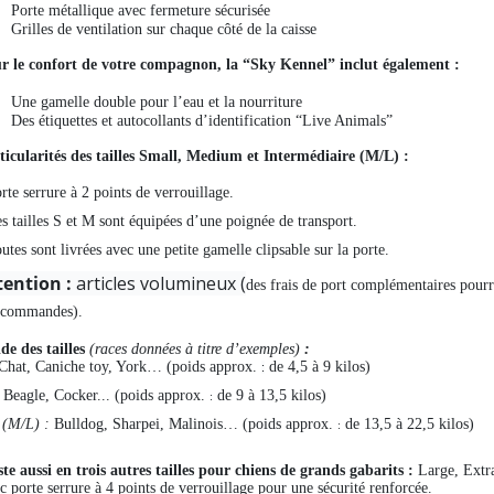
Porte métallique avec fermeture sécurisée
Grilles de ventilation sur chaque côté de la caisse
r le confort de votre compagnon, la “Sky Kennel” inclut également :
Une gamelle double pour l’eau et la nourriture
Des étiquettes et autocollants d’identification “Live Animals”
ticularités des tailles Small, Medium et Intermédiaire (M/L) :
rte serrure à 2 points de verrouillage.
es tailles S et M sont équipées d’une poignée de transport.
utes sont livrées avec une petite gamelle clipsable sur la porte.
tention :
articles volumineux (
des frais de port complémentaires pourro
 commandes).
de des tailles
(races données à titre d’exemples)
:
Chat, Caniche toy, York… (poids approx.
de 4,5 à 9 kilos)
:
Beagle, Cocker... (poids approx.
de 9 à 13,5 kilos)
:
. (M/L) :
Bulldog, Sharpei, Malinois… (poids approx.
de 13,5 à 22,5 kilos)
:
ste aussi en trois autres tailles pour chiens de grands gabarits :
Large, Extr
c porte serrure à 4 points de verrouillage pour une sécurité renforcée.