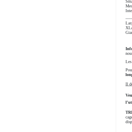
Sma
Med
Inte
–––
Lar
XLa
Gian
Inf
nou
Les
Pou
lon
Il 
Veu
l’ut
TR
cag
dis