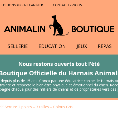
EDITIONSDUGENIECANIN.FR
CONTACTEZ-NOUS
SELLERIE
EDUCATION
JEUX
REPAS
Nous restons ouverts tout l'été
Boutique Officielle du Harnais Anima
 depuis plus de 15 ans. Conçu par une éducatrice canine, le Harnais A
 contrainte et respecte le bien-être physique et émotionnel du chien.
mpagne chaque jour des milliers de chiens et de propriétaires vers de
” Serrure 2 points – 3 tailles – Coloris Gris