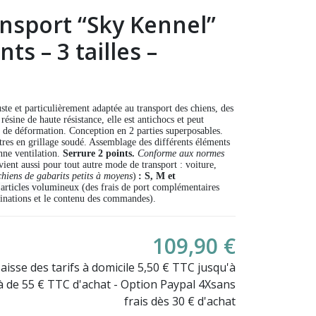
ansport “Sky Kennel”
ts – 3 tailles –
uste et particulièrement adaptée au transport des chiens, des
ésine de haute résistance, elle est antichocs et peut
s de déformation. Conception en 2 parties superposables.
tres en grillage soudé. Assemblage des différents éléments
onne ventilation.
Serrure 2 points.
Conforme aux normes
ent aussi pour tout autre mode de transport : voiture,
chiens de gabarits petits à moyens
)
:
S, M et
articles volumineux (
des frais de port complémentaires
stinations et le contenu des commandes).
109,90 €
Baisse des tarifs à domicile 5,50 € TTC jusqu'à
là de 55 € TTC d'achat - Option Paypal 4Xsans
frais dès 30 € d'achat