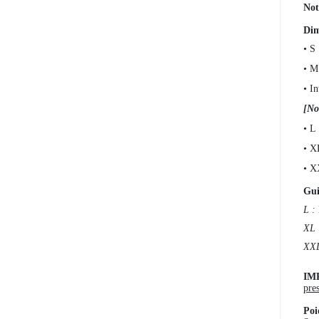
Not
Dim
• S
• M
• I
[No
• L
• X
• X
Gui
L :
XL 
XXL
IM
pres
Poi