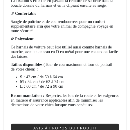
La fixation s’effectue en passant la ceinture de sécurité dans la
boucle dorsale du harnais et en la clipsant ensuite au siège.
3/ Confortable
Sangle de poitrine et de cou rembourrées pour un confort
supplémentaire afin que votre animal de compagnie voyage en
toute sécurité.
4/ Polyvalent
Ce harnais de voiture peut être utilisé aussi comme harnais de
marche, avec un anneau en D en métal pour une connexion facile
des laisses.
Tailles disponibles
(Tour de cou maximum et tour de poitrail
de votre chien)
:
S
:
42 cm / de 50 à 64 cm
M
:
54 cm / de 62 à 74 cm
L :
60 cm / de 72 à 90 cm
Recommandation :
Respectez les lois de la route et les exigences
en matière d’assurance applicables afin de minimiser les
distractions de votre chien lorsque vous conduisez.
AVIS À PROPOS DU PRODUIT