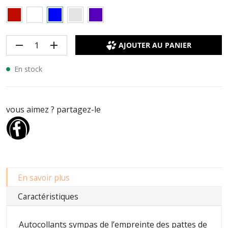
remove
add
AJOUTER AU PANIER
En stock
vous aimez ? partagez-le
En savoir plus
Caractéristiques
Autocollants sympas de l’empreinte des pattes de