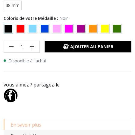
38 mm
Coloris de votre Médaille :
Noir
remove
add
AJOUTER AU PANIER
Disponible à l'achat
vous aimez ? partagez-le
En savoir plus