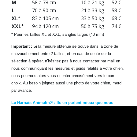
M
58 à 78 cm
10 à 21 kg
52 €
L
70 à 90 cm
21 à 33 kg
58 €
XL*
83 à 105 cm
33 à 50 kg
68 €
XXL*
94 à 120 cm
50 à 75 kg
74 €
*
Pour les tailles XL et XXL, sangles larges (40 mm)
Important :
Si la mesure obtenue se trouve dans la zone de
chevauchement entre 2 tailles, et en cas de doute sur la
sélection à opérer, n’hésitez pas à nous contacter par mail en
nous communiquant les mesures et poids relatifs à votre chien,
nous pourrons alors vous orienter précisément vers le bon
choix. Au besoin joignez aussi une photo de votre chien, merci
par avance.
Le Harnais Animalin® : Ils en parlent mieux que nous