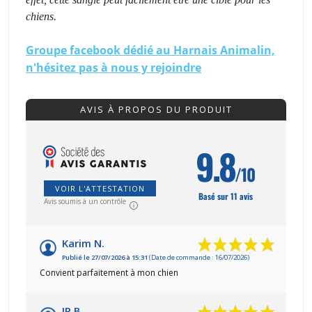
chiens.
Groupe facebook dédié au Harnais Animalin,
n'hésitez pas à nous y rejoindre
AVIS À PROPOS DU PRODUIT
9.8
/10
VOIR L'ATTESTATION
Basé sur 11 avis
Avis soumis à un contrôle
Karim N.
Publié le 27/07/2026 à 15:31
(Date de commande : 16/07/2026)
Convient parfaitement à mon chien
JP B.