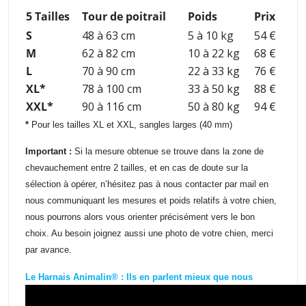
5 Tailles
Tour de poitrail
Poids
Prix
S
48 à 63 cm
5 à 10 kg
54 €
M
62 à 82 cm
10 à 22 kg
68 €
L
70 à 90 cm
22 à 33 kg
76 €
XL*
78 à 100 cm
33 à 50 kg
88 €
XXL*
90 à 116 cm
50 à 80 kg
94 €
*
Pour les tailles XL et XXL, sangles larges (40 mm)
Important :
Si la mesure obtenue se trouve dans la zone de
chevauchement entre 2 tailles, et en cas de doute sur la
sélection à opérer, n’hésitez pas à nous contacter par mail en
nous communiquant les mesures et poids relatifs à votre chien,
nous pourrons alors vous orienter précisément vers le bon
choix. Au besoin joignez aussi une photo de votre chien, merci
par avance.
Le Harnais Animalin® : Ils en parlent mieux que nous