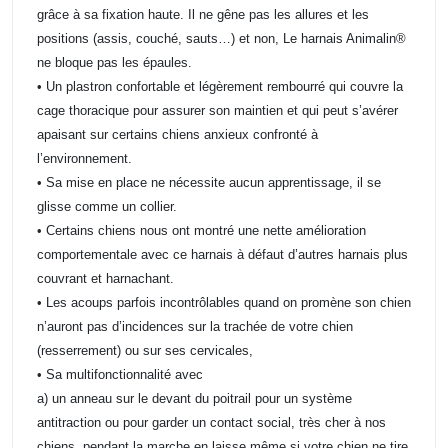
grâce à sa fixation haute. Il ne gêne pas les allures et les
positions (assis, couché, sauts…) et non, Le harnais Animalin®
ne bloque pas les épaules.
• Un plastron confortable et légèrement rembourré qui couvre la
cage thoracique pour assurer son maintien et qui peut s’avérer
apaisant sur certains chiens anxieux confronté à
l’environnement.
• Sa mise en place ne nécessite aucun apprentissage, il se
glisse comme un collier.
• Certains chiens nous ont montré une nette amélioration
comportementale avec ce harnais à défaut d’autres harnais plus
couvrant et harnachant.
• Les acoups parfois incontrôlables quand on promène son chien
n’auront pas d’incidences sur la trachée de votre chien
(resserrement) ou sur ses cervicales,
• Sa multifonctionnalité avec
a) un anneau sur le devant du poitrail pour un système
antitraction ou pour garder un contact social, très cher à nos
chiens, pendant la marche en laisse même si votre chien ne tire