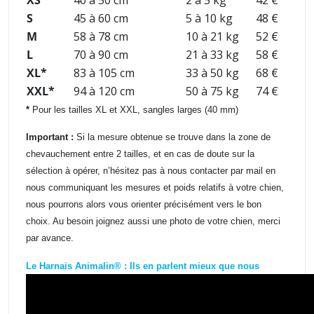
XS
40 à 50 cm
2 à 5 kg
42 €
S
45 à 60 cm
5 à 10 kg
48 €
M
58 à 78 cm
10 à 21 kg
52 €
L
70 à 90 cm
21 à 33 kg
58 €
XL*
83 à 105 cm
33 à 50 kg
68 €
XXL*
94 à 120 cm
50 à 75 kg
74 €
*
Pour les tailles XL et XXL, sangles larges (40 mm)
Important :
Si la mesure obtenue se trouve dans la zone de
chevauchement entre 2 tailles, et en cas de doute sur la
sélection à opérer, n’hésitez pas à nous contacter par mail en
nous communiquant les mesures et poids relatifs à votre chien,
nous pourrons alors vous orienter précisément vers le bon
choix. Au besoin joignez aussi une photo de votre chien, merci
par avance.
Le Harnais Animalin® : Ils en parlent mieux que nous