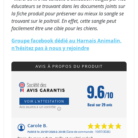
éducateurs se trouvant dans les documents joints sur
la fiche produit pour préserver au mieux la sangle se
trouvant sur le poitrail. En effet, cette sangle peut
facilement être une cible pour les chiens.
Groupe facebook dédié au Harnais Animalin,
n'hésitez pas à nous y rejoindre
AVIS À PROPOS DU PRODUIT
9.6
/10
VOIR L'ATTESTATION
Basé sur 29 avis
Avis soumis à un contrôle
Carole B.
Publié le 23/07/2026 à 20:05
(Date de commande : 10/07/2026)