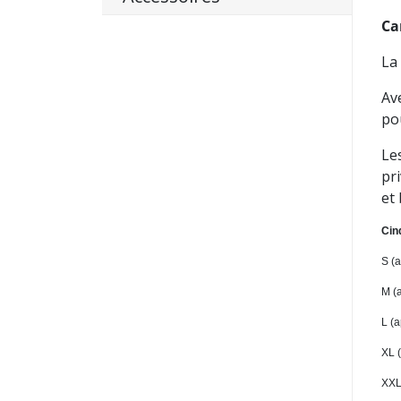
Ca
La
Ave
po
Le
pr
et
Cinq
S (
a
M
(
L
(
a
X
L
(
XXL