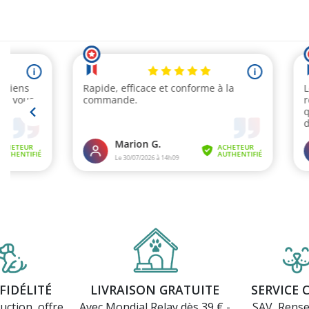
FIDÉLITÉ
LIVRAISON GRATUITE
SERVICE 
uction, offre
Avec Mondial Relay dès 39 € -
SAV, Rens