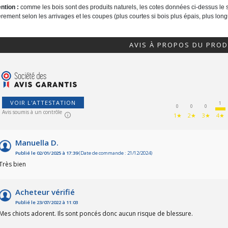
ention :
comme les bois sont des produits naturels, les cotes données ci-dessus le so
rement selon les arrivages et les coupes (plus courtes si bois plus épais, plus long
AVIS À PROPOS DU PROD
VOIR L'ATTESTATION
1
0
0
0
Avis soumis à un contrôle
1★
2★
3★
4★
Manuella D.
Publié le 02/01/2025 à 17:39
(Date de commande : 21/12/2024)
Très bien
Acheteur vérifié
Publié le 23/07/2022 à 11:03
Mes chiots adorent. Ils sont poncés donc aucun risque de blessure.