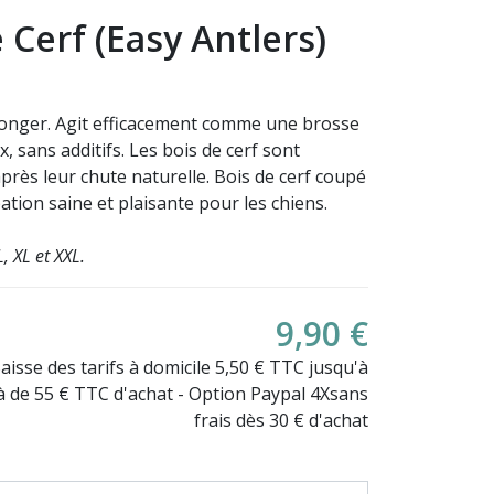
 Cerf (Easy Antlers)
ronger
. Agit
efficacement comme une b
rosse
, sans additifs. Les bois de cerf sont
près leur chute naturelle. Bois de cerf coupé
(15 avis)
ation saine et plaisante pour les chiens.
L,
XL et XXL.
9,90 €
Baisse des tarifs à domicile 5,50 € TTC jusqu'à
là de 55 € TTC d'achat - Option Paypal 4Xsans
frais dès 30 € d'achat