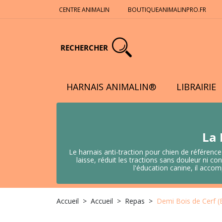
CENTRE ANIMALIN
BOUTIQUEANIMALINPRO.FR
RECHERCHER
HARNAIS ANIMALIN®
LIBRAIRIE
La 
Le harnais anti-traction pour chien de référence
laisse, réduit les tractions sans douleur ni
l'éducation canine, il acco
Accueil
Accueil
Repas
Demi Bois de Cerf (E