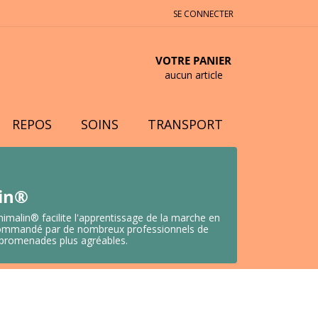
SE CONNECTER
VOTRE PANIER
aucun article
REPOS
SOINS
TRANSPORT
lin®
nimalin® facilite l'apprentissage de la marche en
 Recommandé par de nombreux professionnels de
s promenades plus agréables.