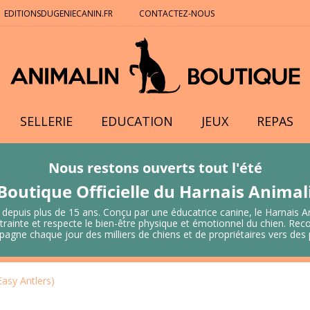
EDITIONSDUGENIECANIN.FR
CONTACTEZ-NOUS
SELLERIE
EDUCATION
JEUX
REPAS
Nous restons ouverts tout l'été
Boutique Officielle du Harnais Anima
 depuis plus de 15 ans. Conçu par une éducatrice canine, le Harnais A
 contrainte et respecte le bien-être physique et émotionnel du chien.
mpagne chaque jour des milliers de chiens et de propriétaires vers de
asy Antlers)