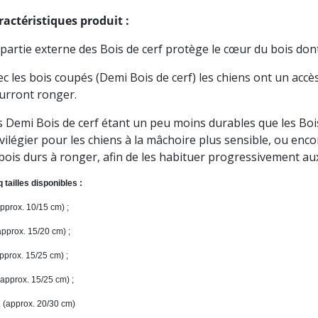
ractéristiques produit :
 partie externe des Bois de cerf protège le cœur du bois dont 
c les bois coupés (Demi Bois de cerf) les chiens ont un accès 
urront ronger.
s Demi Bois de cerf étant un peu moins durables que les Bois 
ivilégier pour les chiens à la mâchoire plus sensible, ou enc
 bois durs à ronger, afin de les habituer progressivement au
 tailles disponibles :
pprox.
10/15 cm) ;
approx. 15/20 cm)
;
pprox.
15/25 cm
) ;
approx.
15/25 cm
) ;
 (approx. 20/30 cm)