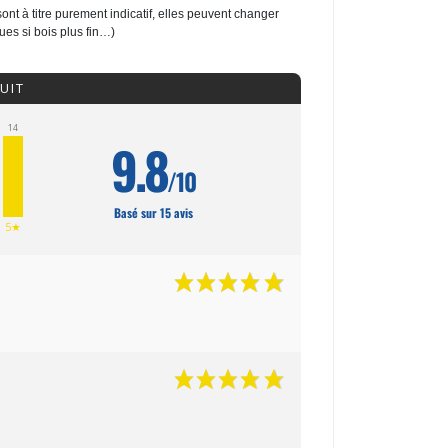
nt à titre purement indicatif, elles peuvent changer
ues si bois plus fin…)
UIT
14
9.8
/10
Basé sur 15 avis
5★