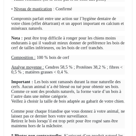
•
Niveau de mastication
: Confirmé
C
ompromis parfait entre une action sur l’hygiène dentaire de
votre chien (effet détartrant) et un apport important en calcium et
minéraux naturels.
Nota :
peut être trop difficile à ronger pour les chiens moins
endurants à qui il vaudrait mieux donner de préférence les bois de
cerf de tailles inférieures, ou les bois de cerf tranchés.
Composition :
100 % bois de cerf
Analyse moyenne :
Cendres 58,5 % ; Protéines 38,2 % ; fibres <
0,5 % ; matières grasses < 0,4 %.
Important :
Les bois sont ramassés durant la mue naturelle des
cerfs. Aucun animal n’a été blessé ou tué pour obtenir ses bois.
Comme ce sont des produits naturels, la forme varie d’un bois à
l’autre dans une même catégorie.
Veillez à choisir la taille de bois adaptée au gabarit de votre chien.
Comme pour chaque friandise que vous donnez à votre animal, ne
laissez pas ce dernier hors votre surveillance.
Retirez le bois lorsqu’il est trop petit pour être rogné sans être
maintenu hors de la mâchoire.
* Photos non contractuelles.
S’agissant d’un produit naturel les