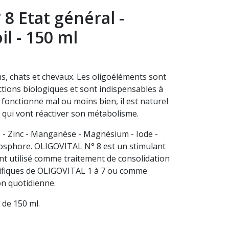
° 8 Etat général -
l - 150 ml
s, chats et chevaux. Les oligoéléments sont
nctions biologiques et sont indispensables à
 fonctionne mal ou moins bien, il est naturel
s qui vont réactiver son métabolisme.
(4 avis)
e - Zinc - Manganèse - Magnésium - Iode -
osphore. OLIGOVITAL N° 8 est un stimulant
ant utilisé comme traitement de consolidation
cifiques de OLIGOVITAL 1 à 7 ou comme
on quotidienne.
 de 150 ml.