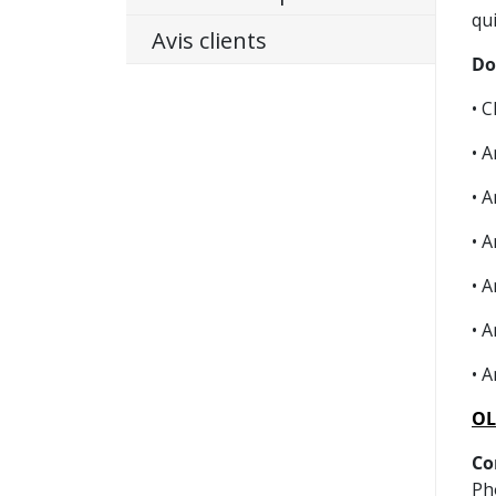
qui
Avis clients
Do
• C
• A
• A
• A
• A
• A
• A
OL
Co
Ph