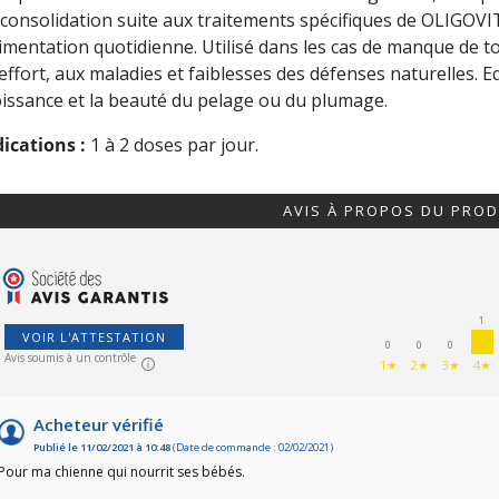
 consolidation suite aux traitements spécifiques de OLIGO
alimentation quotidienne. Utilisé dans les cas de manque de t
’effort, aux maladies et faiblesses des défenses naturelles. E
oissance et la beauté du pelage ou du plumage.
dications :
1 à 2 doses par jour.
AVIS À PROPOS DU PROD
1
VOIR L'ATTESTATION
0
0
0
Avis soumis à un contrôle
1★
2★
3★
4★
Acheteur vérifié
Publié le 11/02/2021 à 10:48
(Date de commande : 02/02/2021)
Pour ma chienne qui nourrit ses bébés.