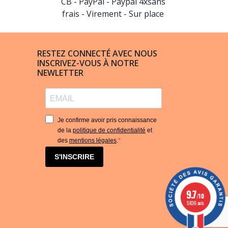
CB - PayPal - Paypal 4xsans
frais - Virement - Sur place
RESTEZ CONNECTÉ AVEC NOUS
INSCRIVEZ-VOUS À NOTRE
NEWLETTER
Je confirme avoir pris connaissance
de la
politique de confidentialité
et
des
mentions légales
.
S'INSCRIRE
9.7
/10
5836 avis