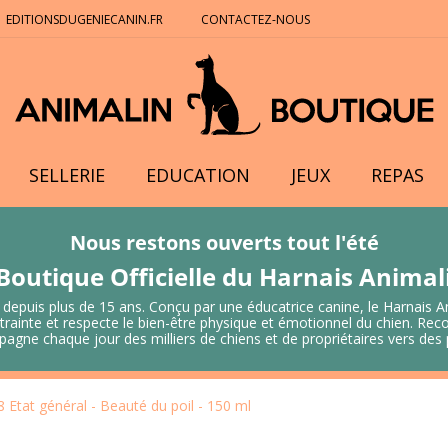
EDITIONSDUGENIECANIN.FR
CONTACTEZ-NOUS
SELLERIE
EDUCATION
JEUX
REPAS
Nous restons ouverts tout l'été
Boutique Officielle du Harnais Anima
 depuis plus de 15 ans. Conçu par une éducatrice canine, le Harnais A
 contrainte et respecte le bien-être physique et émotionnel du chien.
mpagne chaque jour des milliers de chiens et de propriétaires vers de
 8 Etat général - Beauté du poil - 150 ml