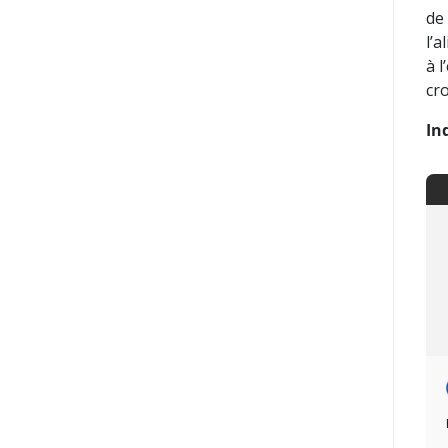
de
l’
à l
cr
In