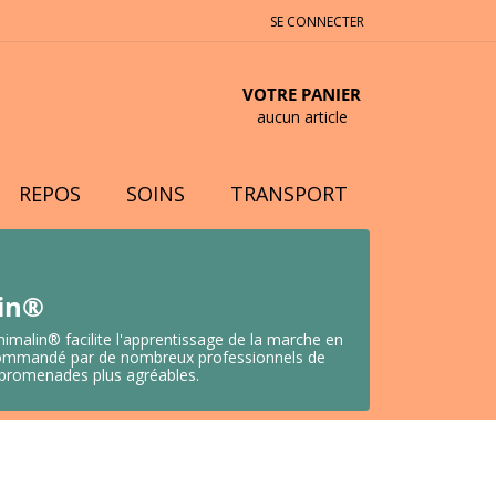
SE CONNECTER
VOTRE PANIER
aucun article
REPOS
SOINS
TRANSPORT
lin®
nimalin® facilite l'apprentissage de la marche en
 Recommandé par de nombreux professionnels de
s promenades plus agréables.