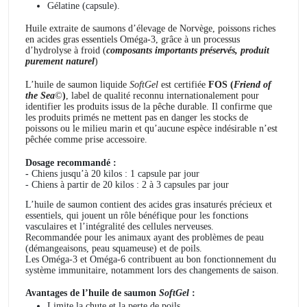
Gélatine (capsule).
Huile extraite de saumons d’élevage de Norvège, poissons riches
en acides gras essentiels Oméga-3, grâce à un processus
d’hydrolyse à froid (
composants importants préservés, produit
purement naturel
)
L’huile de saumon liquide
SoftGel
est certifiée
FOS (
Friend of
the Sea
©
)
, label de qualité reconnu internationalement pour
identifier les produits issus de la pêche durable. Il confirme que
les produits primés ne mettent pas en danger les stocks de
poissons ou le milieu marin et qu’aucune espèce indésirable n’est
pêchée comme prise accessoire.
Dosage recommandé :
-
Chiens jusqu’à 20 kilos : 1 capsule par jour
- Chiens à partir de 20 kilos : 2 à 3 capsules par jour
L’huile de saumon contient des acides gras insaturés précieux et
essentiels, qui jouent un rôle bénéfique pour les fonctions
vasculaires et l’intégralité des cellules nerveuses.
Recommandée pour les animaux ayant des problèmes de peau
(démangeaisons, peau squameuse) et de poils.
Les Oméga-3 et Oméga-6 contribuent au bon fonctionnement du
système immunitaire, notamment lors des changements de saison.
Avantages de l’huile de saumon
SoftGel
:
Limite la chute et la perte de poils