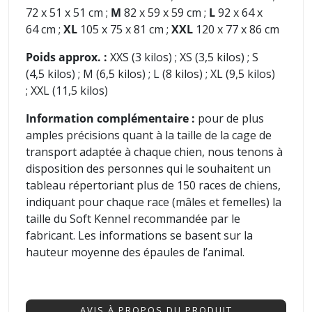
72 x 51 x 51 cm ;
M
82 x 59 x 59 cm ;
L
92 x 64 x
64 cm ;
XL
105 x 75 x 81 cm ;
XXL
120 x 77 x 86 cm
Poids approx. :
XXS (3 kilos) ; XS (3,5 kilos) ; S
(4,5 kilos) ; M (6,5 kilos) ; L (8 kilos) ; XL (9,5 kilos)
; XXL (11,5 kilos)
Information complémentaire :
pour de plus
amples précisions quant à la taille de la cage de
transport adaptée à chaque chien,
nous tenons à
disposition des personnes qui le souhaitent un
tableau répertoriant plus de 150 races de chiens,
indiquant pour chaque race (mâles et femelles) la
taille du Soft Kennel recommandée par le
fabricant. Les informations se basent sur la
hauteur moyenne des épaules de l’animal.
AVIS À PROPOS DU PRODUIT