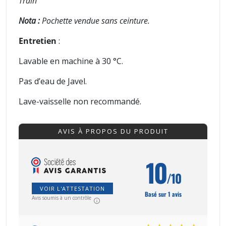
Train
Nota :
Pochette vendue sans ceinture.
Entretien
:
Lavable en machine à 30 °C.
Pas d’eau de Javel.
Lave-vaisselle non recommandé.
AVIS À PROPOS DU PRODUIT
10
/10
VOIR L'ATTESTATION
Basé sur 1 avis
Avis soumis à un contrôle