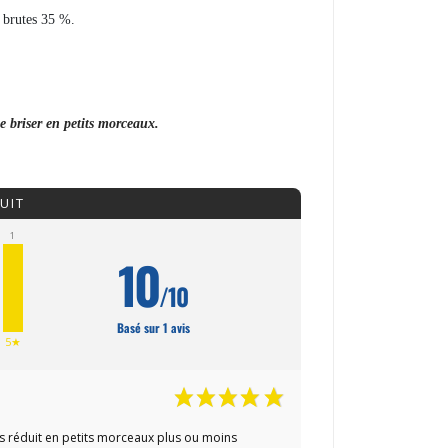
s brutes 35 %.
 se briser en petits morceaux.
UIT
1
10
/10
Basé sur 1 avis
5★
'os réduit en petits morceaux plus ou moins