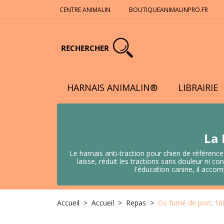
CENTRE ANIMALIN
BOUTIQUEANIMALINPRO.FR
RECHERCHER
HARNAIS ANIMALIN®
LIBRAIRIE
La 
Le harnais anti-traction pour chien de référence
laisse, réduit les tractions sans douleur ni
l'éducation canine, il acco
Accueil
Accueil
Repas
Os fumé de porc 100