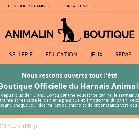
EDITIONSDUGENIECANIN.FR
CONTACTEZ-NOUS
SELLERIE
EDUCATION
JEUX
REPAS
Nous restons ouverts tout l'été
Boutique Officielle du Harnais Anima
 depuis plus de 15 ans. Conçu par une éducatrice canine, le Harnais A
 contrainte et respecte le bien-être physique et émotionnel du chien.
mpagne chaque jour des milliers de chiens et de propriétaires vers de
 % naturel (180 g)