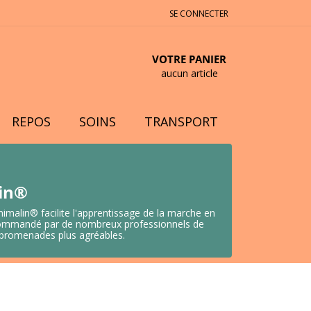
SE CONNECTER
VOTRE PANIER
aucun article
REPOS
SOINS
TRANSPORT
lin®
nimalin® facilite l'apprentissage de la marche en
 Recommandé par de nombreux professionnels de
s promenades plus agréables.