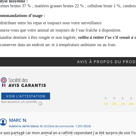
lyse moyenne :
téines brutes 37 % ; matières grasses brutes 22 % ; cellulose brute 1 %, cendre
ommandations d’usage :
distribuer entre les repas et toujours sous votre surveillance.
surez-vous que votre animal ait toujours de l’eau fraîche à disposition.
riandise destinée à être rongée et non ingérée,
veillez à retirer l’os s’il venait à
conserver dans un endroit sec et à température ambiante ou au frais.
AVIS À PROPOS DU PROD
VOIR L'ATTESTATION
0
0
0
0
Avis soumis à un contrôle
1★
2★
3★
4★
MARC N.
Publié le 26/01/2024 à 15:12
(Date de commande : 12/01/2024)
Je suis partagé car mon animal en a raffolé cependant j'ai été surpris de voir l