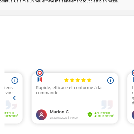
pointus. Cela m'a un peu effrayé mais finalement tout c'est bien passé.