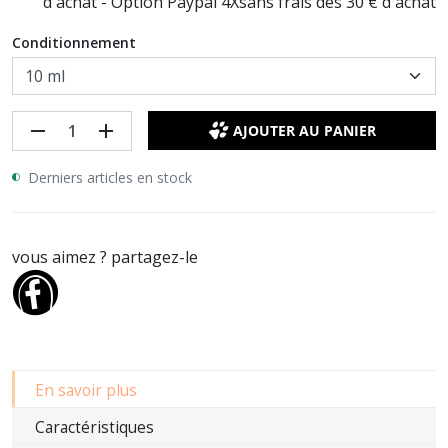
d'achat - Option Paypal 4Xsans frais dès 30 € d'achat
Conditionnement
remove
add
AJOUTER AU PANIER
Derniers articles en stock
vous aimez ? partagez-le
En savoir plus
Caractéristiques