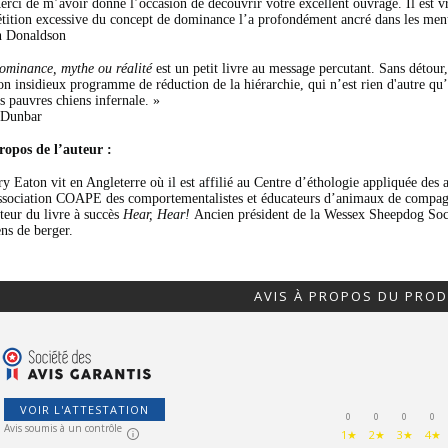
erci de m’avoir donné l’occasion de découvrir votre excellent ouvrage. Il est vra
étition excessive du concept de dominance l’a profondément ancré dans les ment
n Donaldson
ominance, mythe ou réalité
est un petit livre au message percutant. Sans détou
son insidieux programme de réduction de la hiérarchie, qui n’est rien d'autre qu’
rs pauvres chiens infernale. »
 Dunbar
ropos de l’auteur :
ry Eaton vit en Angleterre où il est affilié au Centre d’éthologie appliquée
ssociation COAPE des comportementalistes et éducateurs d’animaux de compagnie
uteur du livre à succès
Hear, Hear!
Ancien président de la Wessex Sheepdog Societ
ens de berger.
AVIS À PROPOS DU PROD
VOIR L'ATTESTATION
0
0
0
0
Avis soumis à un contrôle
1★
2★
3★
4★