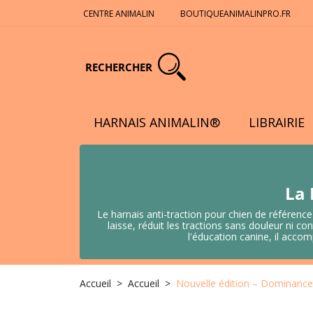
CENTRE ANIMALIN
BOUTIQUEANIMALINPRO.FR
RECHERCHER
HARNAIS ANIMALIN®
LIBRAIRIE
La 
Le harnais anti-traction pour chien de référence
laisse, réduit les tractions sans douleur ni
l'éducation canine, il acco
Accueil
Accueil
Nouvelle édition – Dominance 