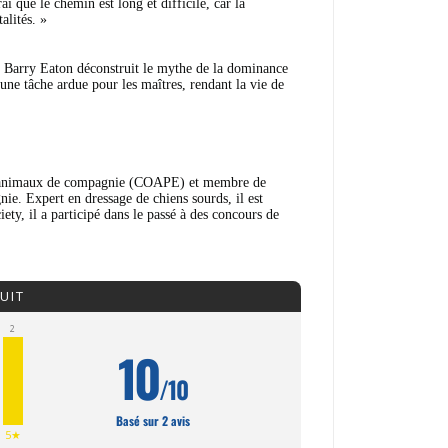
i que le chemin est long et difficile, car la
alités. »
r, Barry Eaton déconstruit le mythe de la dominance
une tâche ardue pour les maîtres, rendant la vie de
 des animaux de compagnie (COAPE) et membre de
. Expert en dressage de chiens sourds, il est
y, il a participé dans le passé à des concours de
UIT
2
10
/10
Basé sur 2 avis
5★