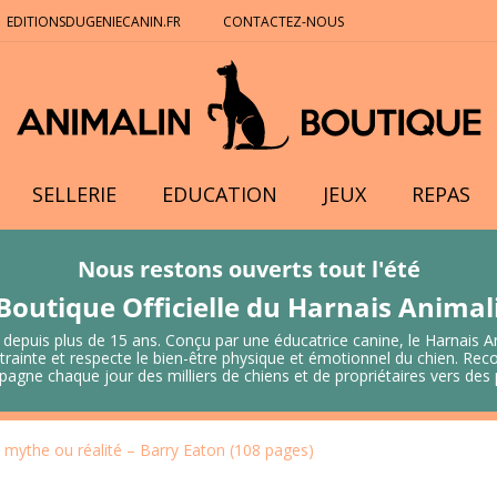
EDITIONSDUGENIECANIN.FR
CONTACTEZ-NOUS
SELLERIE
EDUCATION
JEUX
REPAS
Nous restons ouverts tout l'été
Boutique Officielle du Harnais Anima
 depuis plus de 15 ans. Conçu par une éducatrice canine, le Harnais A
 contrainte et respecte le bien-être physique et émotionnel du chien.
mpagne chaque jour des milliers de chiens et de propriétaires vers de
mythe ou réalité – Barry Eaton (108 pages)