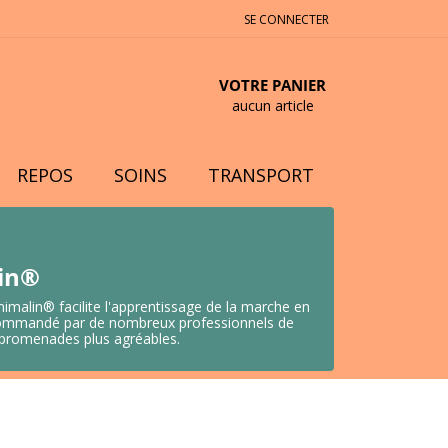
SE CONNECTER
VOTRE PANIER
aucun article
REPOS
SOINS
TRANSPORT
lin®
nimalin® facilite l'apprentissage de la marche en
 Recommandé par de nombreux professionnels de
s promenades plus agréables.