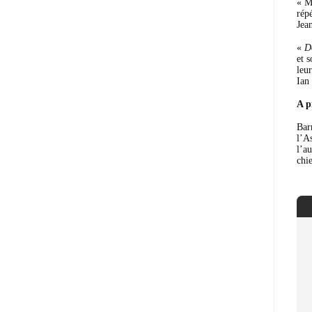
« M
rép
Jea
«
D
et 
leu
Ian
A p
Bar
l’A
l’a
chi