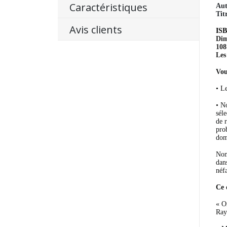
Caractéristiques
Aut
Tit
Avis clients
IS
Dim
108
Les
Vou
• L
• N
sél
de 
pro
dom
Nom
dan
néf
Ce 
« O
Ray