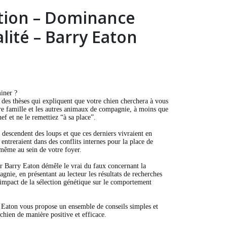
ition – Dominance
lité – Barry Eaton
iner ?
 des thèses qui expliquent que votre chien cherchera à vous
e famille et les autres animaux de compagnie, à moins que
f et ne le remettiez “à sa place”.
 descendent des loups et que ces derniers vivraient en
(2 avis)
 entreraient dans des conflits internes pour la place de
 même au sein de votre foyer.
ur Barry Eaton démêle le vrai du faux concernant la
nie, en présentant au lecteur les résultats de recherches
’impact de la sélection génétique sur le comportement
y Eaton vous propose un ensemble de conseils simples et
chien de manière positive et efficace.