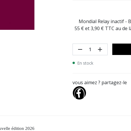
Mondial Relay inactif - 
55 € et 3,90 € TTC au de 
remove
add
En stock
vous aimez ? partagez-le
velle édition 2026