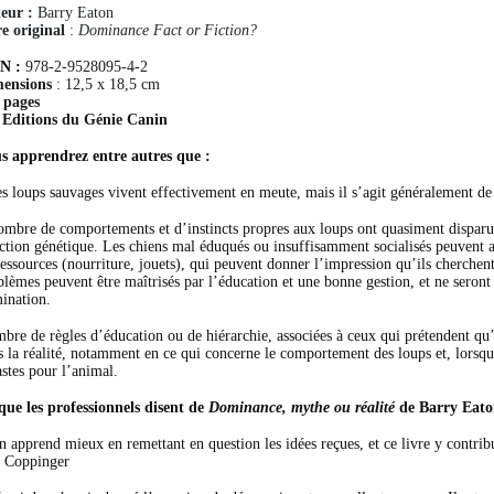
eur :
Barry Eaton
re original
:
Dominance Fact or Fiction?
BN :
978-2-9528095-4-2
ensions
: 12,5 x 18,5 cm
 pages
 Editions du Génie Canin
s apprendrez entre autres que :
es loups sauvages vivent effectivement en meute, mais il s’agit généralement de 
ombre de comportements et d’instincts propres aux loups ont quasiment disparu 
ection génétique. Les chiens mal éduqués ou insuffisamment socialisés peuvent
ressources (nourriture, jouets), qui peuvent donner l’impression qu’ils cherche
blèmes peuvent être maîtrisés par l’éducation et une bonne gestion, et ne seront
ination.
bre de règles d’éducation ou de hiérarchie, associées à ceux qui prétendent qu
s la réalité, notamment en ce qui concerne le comportement des loups et, lorsq
astes pour l’animal.
que les professionnels disent de
Dominance, mythe ou réalité
de Barry Eato
n apprend mieux en remettant en question les idées reçues, et ce livre y contri
 Coppinger