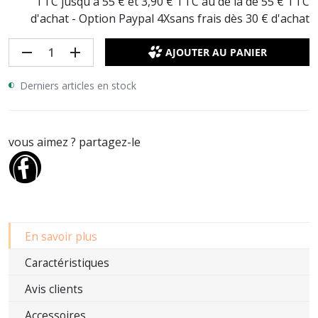
TTC jusqu'à 55 € et 3,90 € TTC au de là de 55 € TTC
d'achat - Option Paypal 4Xsans frais dès 30 € d'achat
remove
add
AJOUTER AU PANIER
Derniers articles en stock
vous aimez ? partagez-le
En savoir plus
Caractéristiques
Avis clients
Accessoires