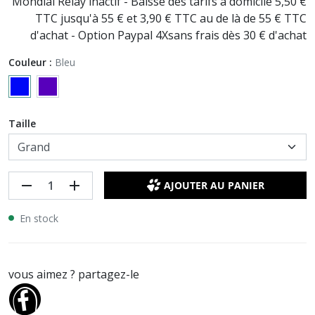
Mondial Relay inactif - Baisse des tarifs à domicile 5,50 €
TTC jusqu'à 55 € et 3,90 € TTC au de là de 55 € TTC
d'achat - Option Paypal 4Xsans frais dès 30 € d'achat
Couleur :
Bleu
Taille
remove
add
AJOUTER AU PANIER
En stock
vous aimez ? partagez-le