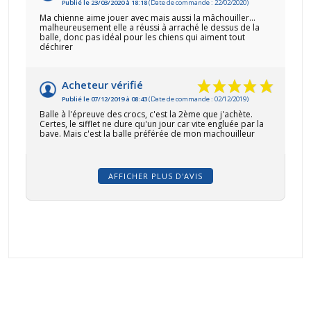
Publié le 23/03/2020 à 18:18
(Date de commande : 22/02/2020)
Ma chienne aime jouer avec mais aussi la mâchouiller...
malheureusement elle a réussi à arraché le dessus de la
balle, donc pas idéal pour les chiens qui aiment tout
déchirer
Acheteur vérifié
Publié le 07/12/2019 à 08:43
(Date de commande : 02/12/2019)
Balle à l'épreuve des crocs, c'est la 2ème que j'achète.
Certes, le sifflet ne dure qu'un jour car vite engluée par la
bave. Mais c'est la balle préférée de mon machouilleur
AFFICHER PLUS D'AVIS