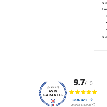
A co
Car
A e