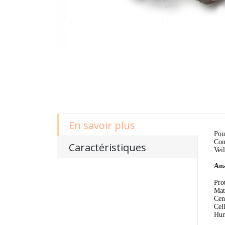
En savoir plus
Pour
Con
Caractéristiques
Veil
Ana
Pro
Mat
Cen
Cel
Hum