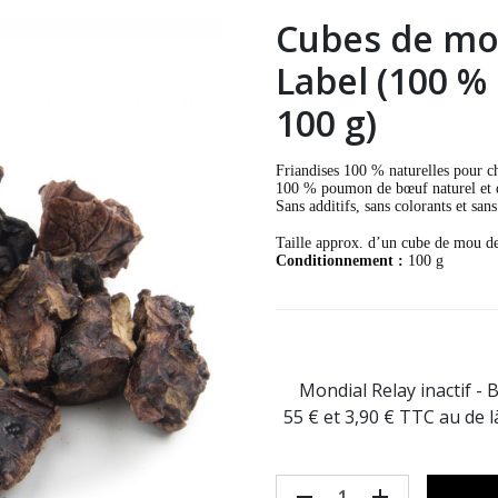
Cubes de mo
Label (100 
100 g)
Friandises 100 % naturelles pour ch
100 % poumon de bœuf naturel et d
Sa
ns additifs, s
a
ns colorants et s
a
ns
Taille approx. d’un cube de mou d
Conditionnement :
100 g
Mondial Relay inactif - 
55 € et 3,90 € TTC au de 
remove
add