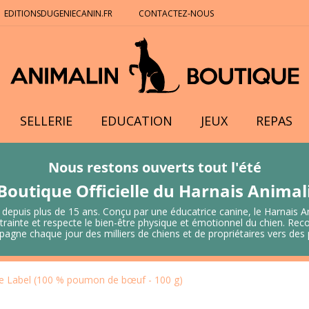
EDITIONSDUGENIECANIN.FR
CONTACTEZ-NOUS
SELLERIE
EDUCATION
JEUX
REPAS
Nous restons ouverts tout l'été
Boutique Officielle du Harnais Anima
 depuis plus de 15 ans. Conçu par une éducatrice canine, le Harnais A
 contrainte et respecte le bien-être physique et émotionnel du chien.
mpagne chaque jour des milliers de chiens et de propriétaires vers de
 Label (100 % poumon de bœuf - 100 g)