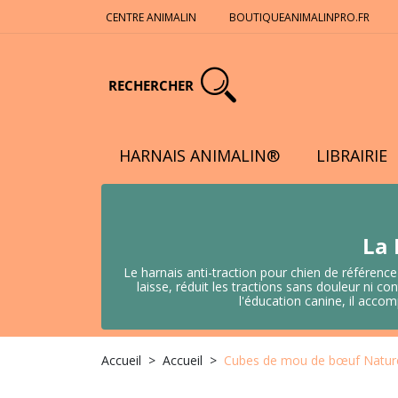
CENTRE ANIMALIN
BOUTIQUEANIMALINPRO.FR
RECHERCHER
HARNAIS ANIMALIN®
LIBRAIRIE
La 
Le harnais anti-traction pour chien de référence
laisse, réduit les tractions sans douleur ni
l'éducation canine, il acco
Accueil
Accueil
Cubes de mou de bœuf Nature