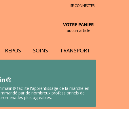
SE CONNECTER
VOTRE PANIER
aucun article
REPOS
SOINS
TRANSPORT
lin®
nimalin® facilite l'apprentissage de la marche en
 Recommandé par de nombreux professionnels de
s promenades plus agréables.