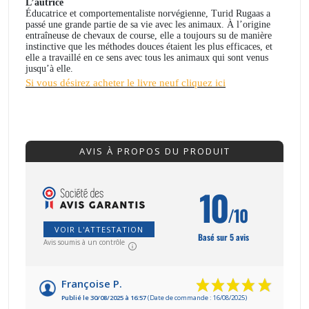
L’autrice
Éducatrice et comportementaliste norvégienne, Turid Rugaas a
passé une grande partie de sa vie avec les animaux. À l’origine
entraîneuse de chevaux de course, elle a toujours su de manière
instinctive que les méthodes douces étaient les plus efficaces, et
elle a travaillé en ce sens avec tous les animaux qui sont venus
jusqu’à elle.
Si vous désirez acheter le livre neuf cliquez ici
AVIS À PROPOS DU PRODUIT
10
/10
VOIR L'ATTESTATION
Basé sur 5 avis
Avis soumis à un contrôle
Françoise P.
Publié le 30/08/2025 à 16:57
(Date de commande : 16/08/2025)