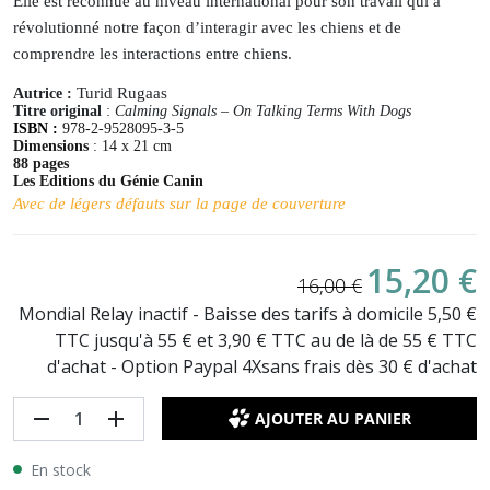
Elle est reconnue au niveau international pour son travail qui a
révolutionné notre façon d’interagir avec les chiens et de
comprendre les interactions entre chiens.
Turid Rugaas
Autrice :
Titre original
:
Calming Signals – On Talking Terms With Dogs
ISBN :
978-2-9528095-3-5
Dimensions
: 14 x 21 cm
88 pages
Les Editions du Génie Canin
Avec de légers défauts sur la page de couverture
15,20 €
16,00 €
Mondial Relay inactif - Baisse des tarifs à domicile 5,50 €
TTC jusqu'à 55 € et 3,90 € TTC au de là de 55 € TTC
d'achat - Option Paypal 4Xsans frais dès 30 € d'achat
remove
add
AJOUTER AU PANIER
En stock