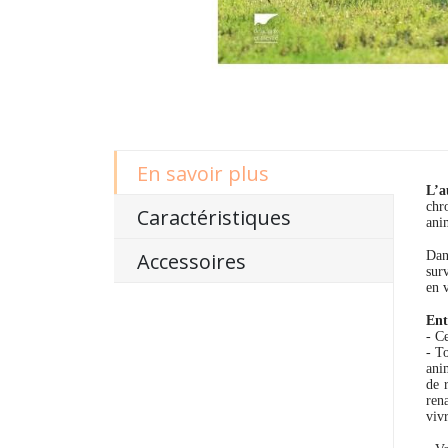
En savoir plus
L’a
chr
Caractéristiques
ani
Accessoires
Dans
sur
en 
Ent
- C
- T
ani
de 
ren
vivr