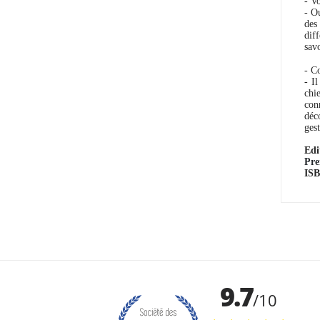
- V
- O
des
dif
sav
- C
- I
chi
con
déc
ges
Edi
Pre
IS