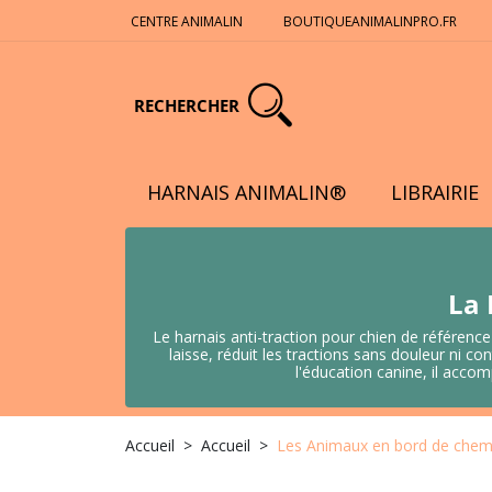
CENTRE ANIMALIN
BOUTIQUEANIMALINPRO.FR
RECHERCHER
HARNAIS ANIMALIN®
LIBRAIRIE
La 
Le harnais anti-traction pour chien de référence
laisse, réduit les tractions sans douleur ni
l'éducation canine, il acco
Accueil
Accueil
Les Animaux en bord de chem