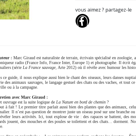
vous aimez ? partagez-le
uteur :
Marc Giraud est naturaliste de terrain, écrivain spécialisé en zoologie
oniqueur radio (France Info, France Inter, Europe 1) et photographe. Il écrit 
maliers (série
La France sauvage
, Arte 2012) où il révèle avec humour les histo
 ce guide, il nous explique aussi bien le chant des oiseaux, leurs danses nuptial
vie des animaux sauvages, le langage gestuel des chats ou des vaches, et tout 
ville ou à la campagne.
retien avec Marc Giraud :
et ouvrage est la suite logique de
La Nature en bord de chemin
?
out à fait ! Le premier titre parlait aussi bien des plantes que des animaux, cel
malier. Il n’est pas question de montrer juste un oiseau posé sur une branche 
révéler leurs activités. Ici, tout explose de vie : des rapaces se battent, des m
ards jouent, des mouches et des poules se toilettent et des chats… dorment. No
e.