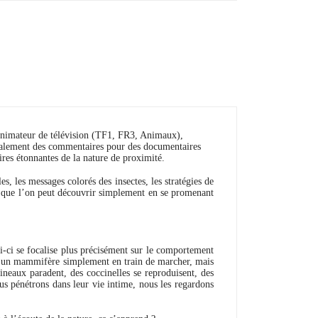
, animateur de télévision (TF1, FR3, Animaux),
également des commentaires pour des documentaires
ires étonnantes de la nature de proximité.
es, les messages colorés des insectes, les stratégies de
ce que l’on peut découvrir simplement en se promenant
ui-ci se focalise plus précisément sur le comportement
ou un mammifère simplement en train de marcher, mais
oineaux paradent, des coccinelles se reproduisent, des
us pénétrons dans leur vie intime, nous les regardons