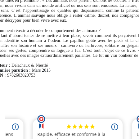
ous dites en préambule : « Les animaux nous parlent, sachons les écouter. »
Être
ui, nous vivons dans un monde artificiel où nos sens sont émoussés. La nature, 
 sens. C’est l’apprentissage de qualités qui disparaissent, comme la patien
férence. L’animal sauvage nous oblige à rester calme, discret, nos compagno
oir décrypter pour bien vivre avec eux.
omment réussir à décoder le comportement des animaux ?
l faut d’abord tenter de se mettre à leur place, savoir comment ils perçoivent
en identifie son humain à l’odeur. Le papillon goûte avec les pieds et la cha
naître son histoire et ses mœurs : carnivore ou herbivore, solitaire ou grégai
oder ses gestes, comprendre sa logique à lui. C’est tout l’objet de ce livre
tuelles avec des images extraordinairement parlantes. Ce fut un vrai bonheur de l
teur :
Delachaux & Niestlé
mière parution :
Mars 2015
BN
:
9782603020753