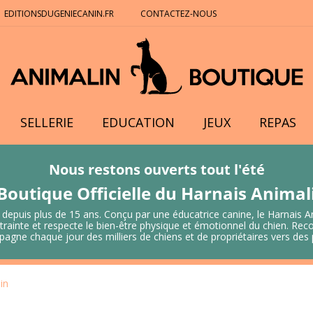
EDITIONSDUGENIECANIN.FR
CONTACTEZ-NOUS
SELLERIE
EDUCATION
JEUX
REPAS
Nous restons ouverts tout l'été
Boutique Officielle du Harnais Anima
 depuis plus de 15 ans. Conçu par une éducatrice canine, le Harnais A
 contrainte et respecte le bien-être physique et émotionnel du chien.
mpagne chaque jour des milliers de chiens et de propriétaires vers de
in