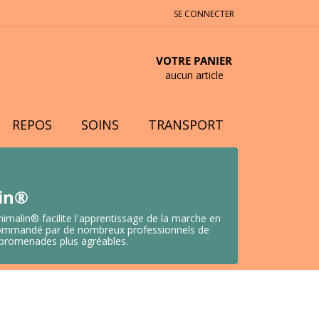
SE CONNECTER
VOTRE PANIER
aucun article
REPOS
SOINS
TRANSPORT
lin®
nimalin® facilite l'apprentissage de la marche en
 Recommandé par de nombreux professionnels de
s promenades plus agréables.