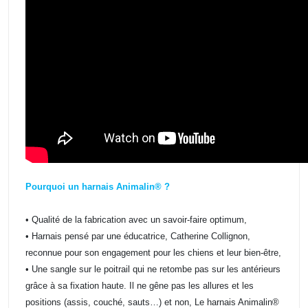
Pourquoi un harnais Animalin® ?
• Qualité de la fabrication avec un savoir-faire optimum,
• Harnais pensé par une éducatrice, Catherine Collignon,
reconnue pour son engagement pour les chiens et leur bien-être,
• Une sangle sur le poitrail qui ne retombe pas sur les antérieurs
grâce à sa fixation haute. Il ne gêne pas les allures et les
positions (assis, couché, sauts…) et non, Le harnais Animalin®